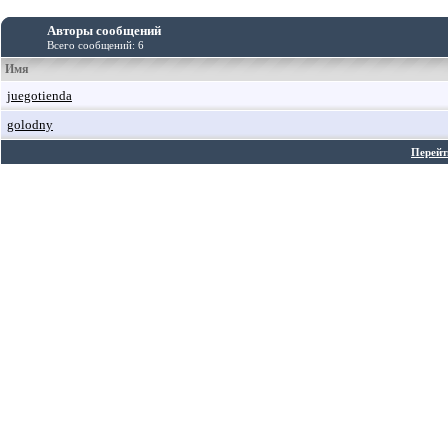
Авторы сообщений
Всего сообщений: 6
Имя
juegotienda
golodny
Перейт