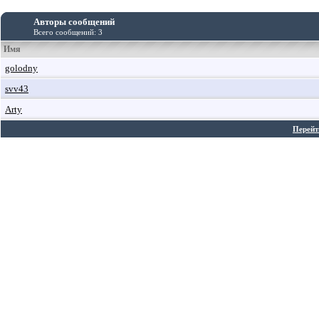
Авторы сообщений
Всего сообщений: 3
Имя
golodny
svv43
Arty
Перейт