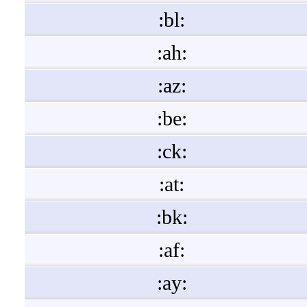
:bl:
:ah:
:az:
:be:
:ck:
:at:
:bk:
:af:
:ay: