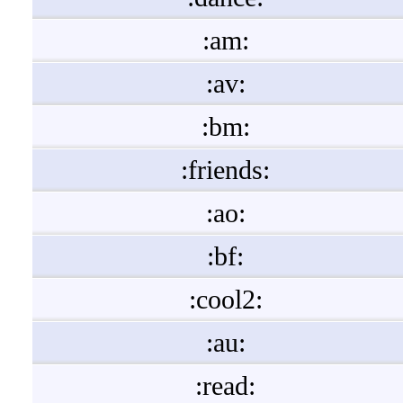
:am:
:av:
:bm:
:friends:
:ao:
:bf:
:cool2:
:au:
:read: