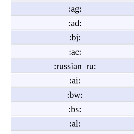
:ag:
:ad:
:bj:
:ac:
:russian_ru:
:ai:
:bw:
:bs:
:al: