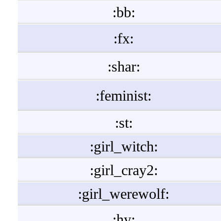
:bb:
:fx:
:shar:
:feminist:
:st:
:girl_witch:
:girl_cray2:
:girl_werewolf:
:hy: