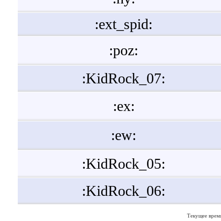
:ext_spid:
:poz:
:KidRock_07:
:ex:
:ew:
:KidRock_05:
:KidRock_06:
Текущее врем