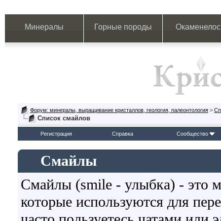
Минералы
Горные породы
Окаменелос
Форум: минералы, выращивание кристаллов, геология, палеонтология
>
Сп
Список смайлов
Регистрация
Справка
Сообщество
Смайлы
Смайлы (smile - улыбка) - это
которые используются для пер
часто пользуетесь чатами или э