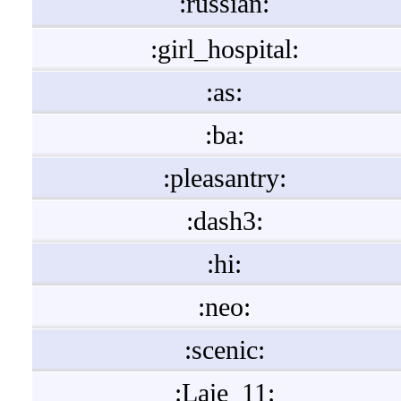
:russian:
:girl_hospital:
:as:
:ba:
:pleasantry:
:dash3:
:hi:
:neo:
:scenic:
:Laie_11: