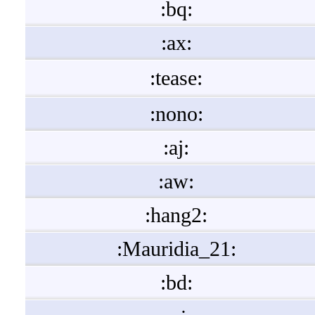
:bq:
:ax:
:tease:
:nono:
:aj:
:aw:
:hang2:
:Mauridia_21:
:bd: