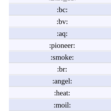
:bc:
:bv:
:aq:
:pioneer:
:smoke:
:br:
:angel:
:heat:
:moil: