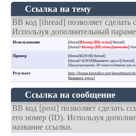
Ссылка на тему
BB код [thread] позволяет сделать 
Используя дополнительный парамет
Использование
[thread]
Номер (ID) темы
[/thread]
[thread=
Номер (ID) темы
]
значение
[/thr
Пример
[thread]42918[/thread]
[thread=42918]Нажмите здесь![/thread]
(Предупреждение: ID темы/сообщения дан то
Результат
http://forum.kristallov.net/showthread.
Нажмите здесь!
Ссылка на сообщение
BB код [post] позволяет сделать с
его номер (ID). Используя дополн
название ссылки.