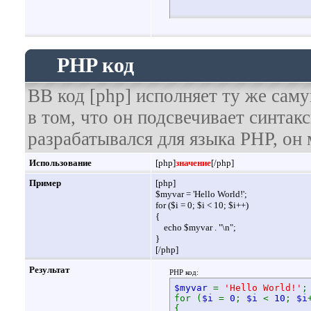
PHP код
BB код [php] исполняет ту же саму
в том, что он подсвечивает синтак
разрабатывался для языка PHP, он 
Использование
[php]
значение
[/php]
Пример
[php]
$myvar = 'Hello World!';
for ($
i = 0; $i < 10; $i++)
{
echo $myvar . "\n";
}
[/php]
Результат
PHP код:
$myvar
=
'Hello World!'
;
for (
$i
=
0
;
$i
<
10
;
$i
{