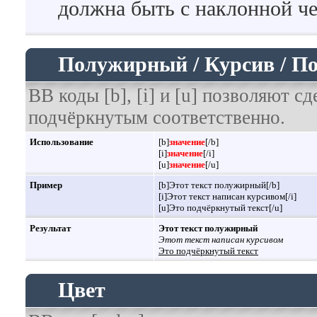
должна быть с наклонной че
Полужирный / Курсив / П
BB коды [b], [i] и [u] позволяют 
подчёркнутым соответственно.
Использование
[b]
значение
[/b]
[i]
значение
[/i]
[u]
значение
[/u]
Пример
[b]Этот текст полужирный[/b]
[i]Этот текст написан курсивом[/i]
[u]Это подчёркнутый текст[/u]
Результат
Этот текст полужирный
Этот текст написан курсивом
Это подчёркнутый текст
Цвет