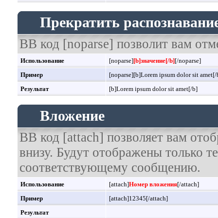
Прекратить распознавание
BB код [noparse] позволит вам отм
Использование
[noparse]
[b]значение[/b]
[/noparse]
Пример
[noparse][b]Lorem ipsum dolor sit amet[/
Результат
[b]Lorem ipsum dolor sit amet[/b]
Вложение
BB код [attach] позволяет вам от
внизу. Будут отображены только т
соответствующему сообщению.
Использование
[attach]
Номер вложения
[/attach]
Пример
[attach]12345[/attach]
Результат