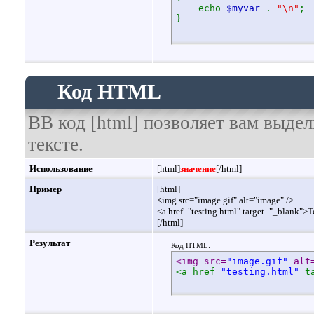
echo
$myvar
.
"\n"
;
}
Код HTML
BB код [html] позволяет вам выд
тексте.
Использование
[html]
значение
[/html]
Пример
[html]
<img src="image.gif" alt="image" />
<a href="testing.html" target="_blank">T
[/html]
Результат
Код HTML:
<img src=
"image.gif"
 alt
<a href=
"testing.html"
 t