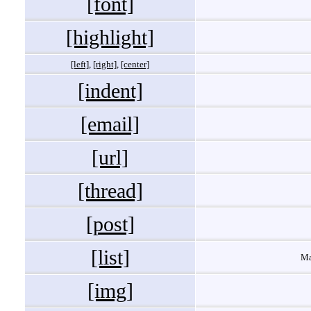
[font]
[highlight]
[left]
,
[right]
,
[center]
[indent]
[email]
[url]
[thread]
[post]
[list]
Ма
[img]