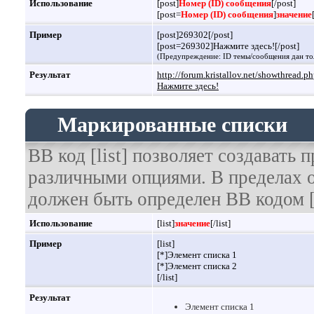
Использование
[post]
Номер (ID) сообщения
[/post]
[post=
Номер (ID) сообщения
]
значение
Пример
[post]269302[/post]
[post=269302]Нажмите здесь![/post]
(Предупреждение: ID темы/сообщения дан то
Результат
http://forum.kristallov.net/showthread
Нажмите здесь!
Маркированные списки
BB код [list] позволяет создавать
различными опциями. В пределах 
должен быть определен BB кодом [
Использование
[list]
значение
[/list]
Пример
[list]
[*]Элемент списка 1
[*]Элемент списка 2
[/list]
Результат
Элемент списка 1