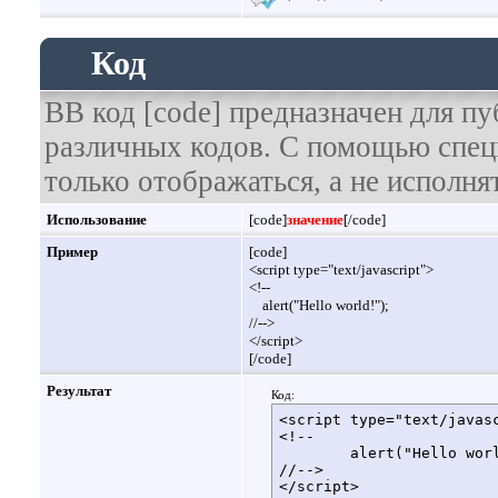
Код
BB код [code] предназначен для п
различных кодов. С помощью спец
только отображаться, а не исполнят
Использование
[code]
значение
[/code]
Пример
[code]
<script type="text/javascript">
<!--
alert("Hello world!");
//-->
</script>
[/code]
Результат
Код:
<script type="text/javasc
<!--

	alert("Hello world!");

//-->

</script>