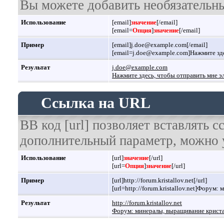
Вы можете добавить необязательны
Использование
[email]
значение
[/email]
[email=
Опция
]
значение
[/email]
Пример
[email]j.doe@example.com[/email]
[email=j.doe@example.com]Нажмите зде
Результат
j.doe@example.com
Нажмите здесь, чтобы отправить мне э
Ссылка на URL
BB код [url] позволяет вставлять 
дополнительный параметр, можно у
Использование
[url]
значение
[/url]
[url=
Опция
]
значение
[/url]
Пример
[url]http://forum.kristallov.net[/url]
[url=http://forum.kristallov.net]Форум
Результат
http://forum.kristallov.net
Форум: минералы, выращивание кристал