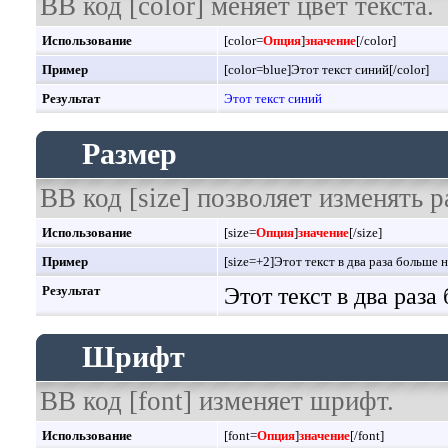
BB код [color] меняет цвет текста.
Использование
[color=
Опция
]
значение
[/color]
Пример
[color=blue]Этот текст синий[/color]
Результат
Этот текст синий
Размер
BB код [size] позволяет изменять 
Использование
[size=
Опция
]
значение
[/size]
Пример
[size=+2]Этот текст в два раза больше 
Результат
Этот текст в два раз
Шрифт
BB код [font] изменяет шрифт.
Использование
[font=
Опция
]
значение
[/font]