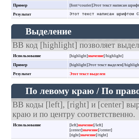
Пример
[font=courier]Этот текст написан шрифт
Результат
Этот текст написан шрифтом C
Выделение
BB код [highlight] позволяет выдел
Использование
[highlight]
значение
[/highlight]
Пример
[highlight]Этот текст выделен[/highligh
Результат
Этот текст выделен
По левому краю / По прав
BB коды [left], [right] и [center]
краю и по центру соответственно.
Использование
[left]
значение
[/left]
[center]
значение
[/center]
[right]
значение
[/right]