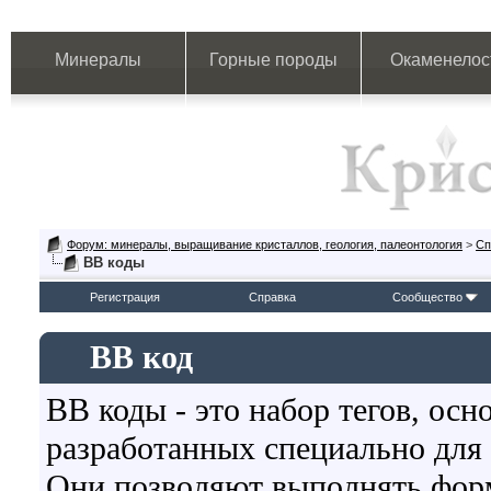
Минералы
Горные породы
Окаменелос
Форум: минералы, выращивание кристаллов, геология, палеонтология
>
Сп
BB коды
Регистрация
Справка
Сообщество
BB код
BB коды - это набор тегов, ос
разработанных специально для
Они позволяют выполнять форм