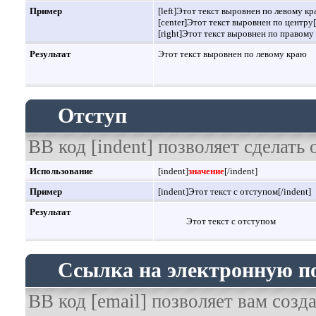
Пример
[left]Этот текст выровнен по левому кра
[center]Этот текст выровнен по центру[
[right]Этот текст выровнен по правому 
Результат
Этот текст выровнен по левому краю
Отступ
BB код [indent] позволяет сделать 
Использование
[indent]
значение
[/indent]
Пример
[indent]Этот текст с отступом[/indent]
Результат
Этот текст с отступом
Ссылка на электронную п
BB код [email] позволяет вам созд