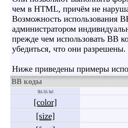
чем в HTML, причём не наруша
Возможность использования BB
администратором индивидуальн
прежде чем использовать BB к
убедиться, что они разрешены.
Ниже приведены примеры испо
BB коды
[b]
,
[i]
,
[u]
[color]
[size]