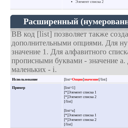
Элемент списка 2
Расширенный (нумерованн
BB код [list] позволяет также соз
дополнительными опциями. Для ну
значение 1. Для алфавитного списк
прописными буквами - значение а. 
маленьких - i.
Использование
[list=
Опция
]
значение
[/list]
Пример
[list=1]
[*]Элемент списка 1
[*]Элемент списка 2
[/list]
[list=a]
[*]Элемент списка 1
[*]Элемент списка 2
[/list]