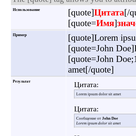
Использование
[quote]
Цитата
[/q
[quote=
Имя
]
знач
Пример
[quote]Lorem ipsu
[quote=John Doe]L
[quote=John Doe;
amet[/quote]
Результат
Цитата:
Lorem ipsum dolor sit amet
Цитата:
Сообщение от
John Doe
Lorem ipsum dolor sit amet