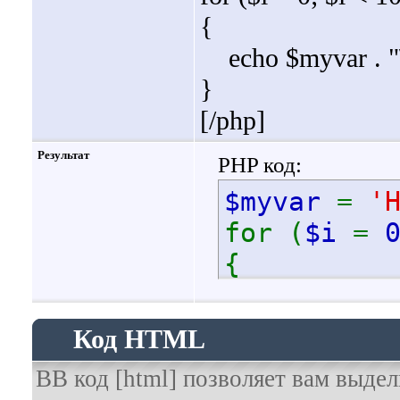
{
echo $myvar . "\
}
[/php]
Результат
PHP код:
$myvar
=
'
for (
$i
=
{
echo
$
}
Код HTML
BB код [html] позволяет вам выд