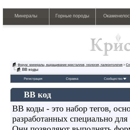
Минералы
Горные породы
Окаменелос
Форум: минералы, выращивание кристаллов, геология, палеонтология
>
Сп
BB коды
Регистрация
Справка
Сообщество
BB код
BB коды - это набор тегов, ос
разработанных специально для
Они позволяют выполнять форм