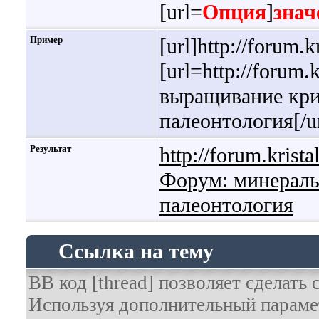
[url=
Опция
]
знач
Пример
[url]http://forum.kr
[url=http://forum
выращивание крис
палеонтология[/ur
Результат
http://forum.krista
Форум: минералы
палеонтология
Ссылка на тему
BB код [thread] позволяет сделать 
Используя дополнительный парамет