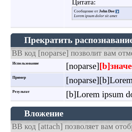
Цитата:
Сообщение от
John Doe
Lorem ipsum dolor sit amet
Прекратить распознавание
BB код [noparse] позволит вам отм
Использование
[noparse]
[b]значе
Пример
[noparse][b]Lorem 
Результат
[b]Lorem ipsum dol
Вложение
BB код [attach] позволяет вам от