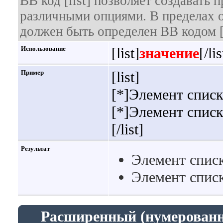
BB код [list] позволяет создавать
различными опциями. В пределах 
должен быть определен BB кодом [
Использование
[list]
значение
[/lis
Пример
[list]
[*]Элемент списк
[*]Элемент списк
[/list]
Результат
Элемент списк
Элемент списк
Расширенный (нумерованн