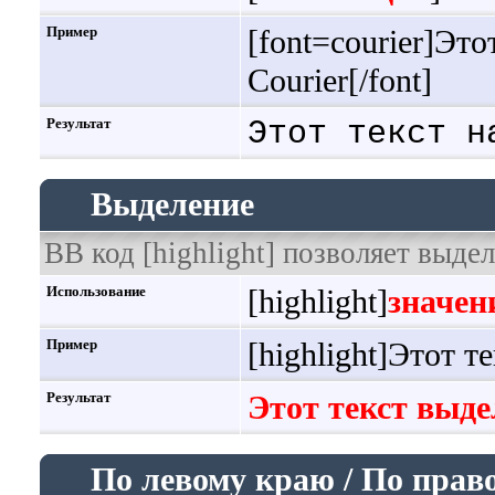
Пример
[font=courier]Эт
Courier[/font]
Результат
Этот текст н
Выделение
BB код [highlight] позволяет выдел
Использование
[highlight]
значен
Пример
[highlight]Этот т
Результат
Этот текст выде
По левому краю / По прав