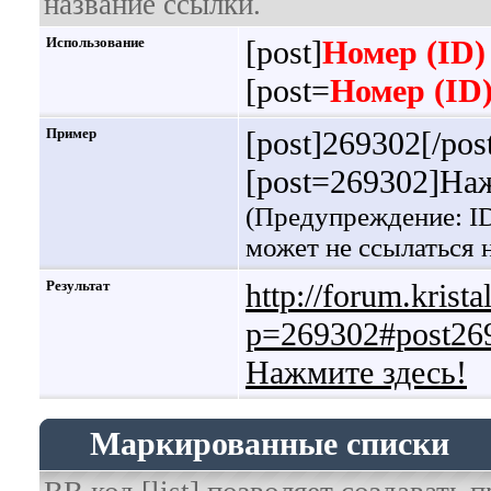
название ссылки.
Использование
[post]
Номер (ID)
[post=
Номер (ID
Пример
[post]269302[/pos
[post=269302]Наж
(Предупреждение: ID
может не ссылаться
Результат
http://forum.krist
p=269302#post26
Нажмите здесь!
Маркированные списки