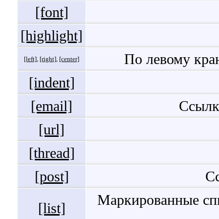
[font]
[highlight]
По левому кра
[left]
,
[right]
,
[center]
[indent]
[email]
Ссылк
[url]
[thread]
[post]
С
Маркированные сп
[list]