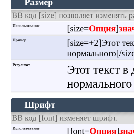
Размер
BB код [size] позволяет изменять 
Использование
[size=
Опция
]
зна
Пример
[size=+2]Этот тек
нормального[/siz
Результат
Этот текст в
нормального
Шрифт
BB код [font] изменяет шрифт.
Использование
[font=
Опция
]
зна