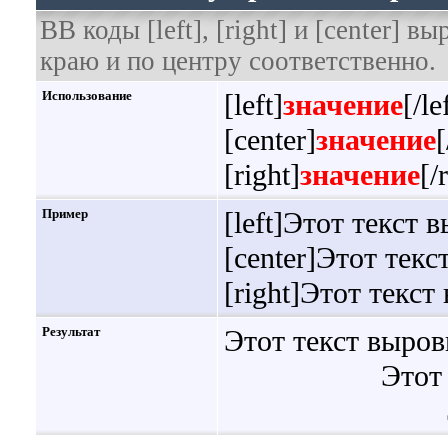
BB коды [left], [right] и [center]
краю и по центру соответственно.
Использование
[left]
значение
[/le
[center]
значение
[
[right]
значение
[/
Пример
[left]Этот текст 
[center]Этот текс
[right]Этот текст
Результат
Этот текст выров
Этот