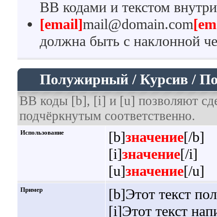
BB кодами и текстом внутри
[email]
mail@domain.com
[em
должна быть с наклонной че
Полужирный / Курсив / П
BB коды [b], [i] и [u] позволяют 
подчёркнутым соответственно.
Использование
[b]
значение
[/b]
[i]
значение
[/i]
[u]
значение
[/u]
Пример
[b]Этот текст по
[i]Этот текст нап