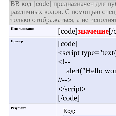
BB код [code] предназначен для п
различных кодов. С помощью спец
только отображаться, а не исполнят
Использование
[code]
значение
[/
Пример
[code]
<script type="text
<!--
alert("Hello wor
//-->
</script>
[/code]
Результат
Код: