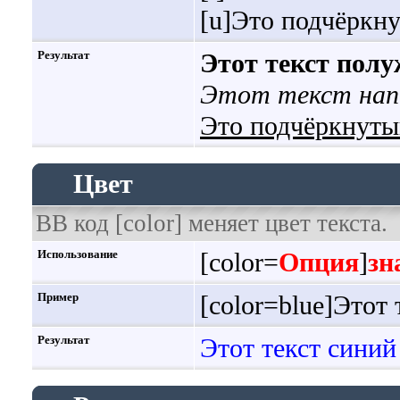
[u]Это подчёркну
Результат
Этот текст пол
Этот текст нап
Это подчёркнуты
Цвет
BB код [color] меняет цвет текста.
Использование
[color=
Опция
]
зн
Пример
[color=blue]Этот 
Результат
Этот текст синий