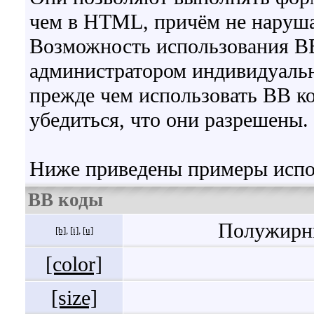
чем в HTML, причём не наруша
Возможность использования BB
администратором индивидуальн
прежде чем использовать BB к
убедиться, что они разрешены.
Ниже приведены примеры испо
BB коды
Полужирны
[b]
,
[i]
,
[u]
[color]
[size]