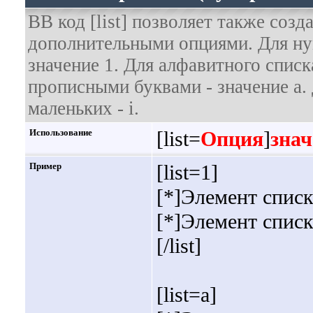
BB код [list] позволяет также соз
дополнительными опциями. Для ну
значение 1. Для алфавитного списк
прописными буквами - значение а. 
маленьких - i.
Использование
[list=
Опция
]
знач
Пример
[list=1]
[*]Элемент списк
[*]Элемент списк
[/list]
[list=a]