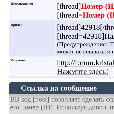
Использование
[thread]
Номер (I
[thread=
Номер (I
Пример
[thread]42918[/thr
[thread=42918]На
(Предупреждение: ID
может не ссылаться
Результат
http://forum.krist
Нажмите здесь!
Ссылка на сообщение
BB код [post] позволяет сделать с
его номер (ID). Используя дополн