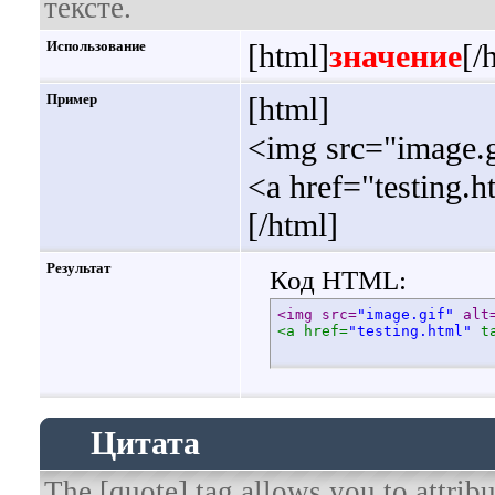
тексте.
Использование
[html]
значение
[/
Пример
[html]
<img src="image.g
<a href="testing.
[/html]
Результат
Код HTML:
<img src=
"image.gif"
 alt
<a href=
"testing.html"
 t
Цитата
The [quote] tag allows you to attribu