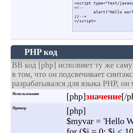
<script type="text/javasc
<!--

	alert("Hello world!");

//-->

</script>
PHP код
BB код [php] исполняет ту же саму
в том, что он подсвечивает синтак
разрабатывался для языка PHP, он 
Использование
[php]
значение
[/p
Пример
[php]
$myvar = 'Hello W
for ($
i = 0; $i < 1