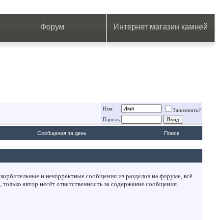
.
.
.
.
.
.
.
Форум
Интернет магазин камней
Имя
Запомнить?
Пароль
Сообщения за день
Поиск
корбительные и некорректные сообщения из разделов на форуме, всё
 только автор несёт ответственность за содержание сообщения.