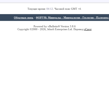
Текущее время:
04:12
. Часовой пояс GMT +4.
Обратная связь
-
ФОРУМ: Минералы - Минералогия - Геология - Палеонтолог
Powered by vBulletin® Version 3.8.6
Copyright ©2000 - 2026, Jelsoft Enterprises Ltd. Перевод:
z
Carot