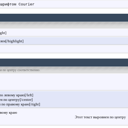
 шрифтом Courier
ight]
лен[/highlight]
 и по центру соответственно.
по левому краю[/left]
н по центру[/center]
н по правому краю[/right]
евому краю
Этот текст выровнен по центру