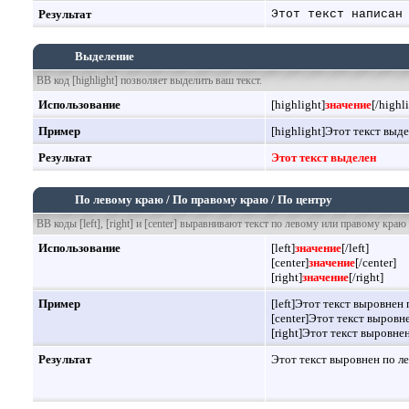
Результат
Этот текст написан
Выделение
BB код [highlight] позволяет выделить ваш текст.
Использование
[highlight]
значение
[/highl
Пример
[highlight]Этот текст выде
Результат
Этот текст выделен
По левому краю / По правому краю / По центру
BB коды [left], [right] и [center] выравнивают текст по левому или правому краю
Использование
[left]
значение
[/left]
[center]
значение
[/center]
[right]
значение
[/right]
Пример
[left]Этот текст выровнен 
[center]Этот текст выровне
[right]Этот текст выровне
Результат
Этот текст выровнен по л