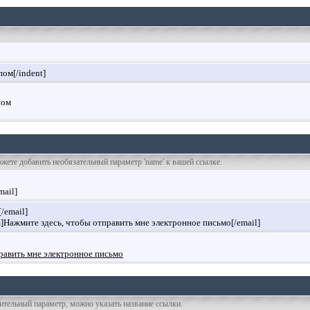
пом[/indent]
пом
ожете добавить необязательный параметр 'name' к вашей ссылке.
mail]
/email]
]Нажмите здесь, чтобы отправить мне электронное письмо[/email]
равить мне электронное письмо
нительный параметр, можно указать название ссылки.