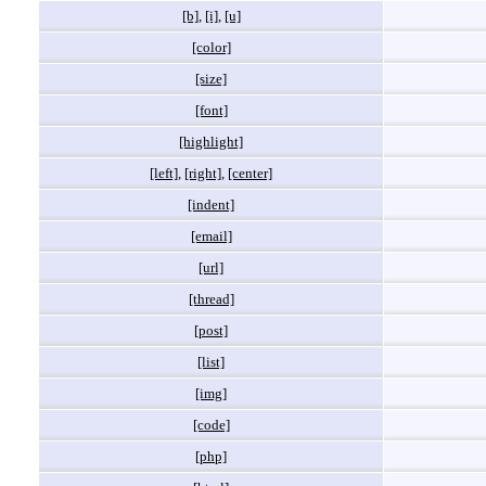
[b]
,
[i]
,
[u]
[color]
[size]
[font]
[highlight]
[left]
,
[right]
,
[center]
[indent]
[email]
[url]
[thread]
[post]
[list]
[img]
[code]
[php]