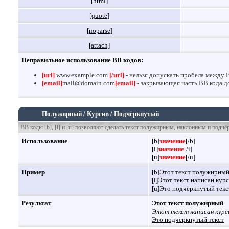
[html]
[quote]
[noparse]
[attach]
Неправильное использование BB кодов:
[url]
www.example.com
[/url]
- нельзя допускать пробела между 
[email]
mail@domain.com
[email]
- закрывающая часть BB кода до
Полужирный / Курсив / Подчёркнутый
BB коды [b], [i] и [u] позволяют сделать текст полужирным, наклонным и подч
Использование
[b]
значение
[/b]
[i]
значение
[/i]
[u]
значение
[/u]
Пример
[b]Этот текст полужирный
[i]Этот текст написан курс
[u]Это подчёркнутый текст
Результат
Этот текст полужирный
Этот текст написан курс
Это подчёркнутый текст