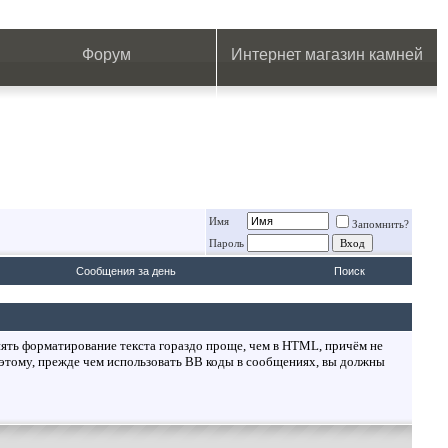
.
.
.
.
.
.
.
Форум
Интернет магазин камней
Имя
Запомнить?
Пароль
Сообщения за день
Поиск
ять форматирование текста гораздо проще, чем в HTML, причём не
этому, прежде чем использовать BB коды в сообщениях, вы должны