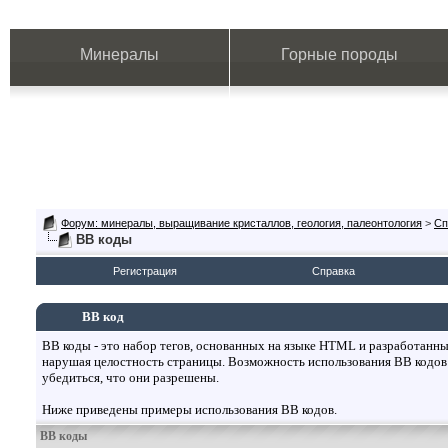
Минералы
Горные породы
Форум: минералы, выращивание кристаллов, геология, палеонтология
>
Сп
BB коды
Регистрация
Справка
BB код
BB коды - это набор тегов, основанных на языке HTML и разработанн
нарушая целостность страницы. Возможность использования BB кодов
убедиться, что они разрешены.
Ниже приведены примеры использования BB кодов.
BB коды