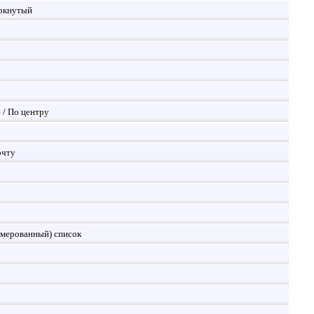
ркнутый
 / По центру
очту
мерованный) список