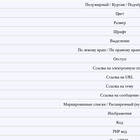
Полужирный / Курсив / Подчё
Цвет
Размер
Шрифт
Выделение
По левому краю / По правому краю
Отступ
Ссылка на электронную п
Ссылка на URL
Ссылка на тему
Ссылка на сообщение
Маркированные списки / Расширенный (ну
Изображения
Код
PHP код