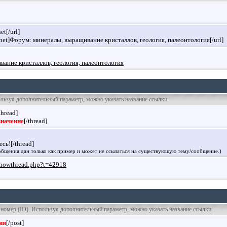
et[/url]
ov.net]Форум: минералы, выращивание кристаллов, геология, палеонтология[/url]
ание кристаллов, геология, палеонтология
пользуя дополнительный параметр, можно указать название ссылки.
thread]
значение
[/thread]
сь![/thread]
бщения дан только как пример и может не ссылаться на существующую тему/сообщение.)
t/showthread.php?t=42918
о номер (ID). Используя дополнительный параметр, можно указать название ссылки.
ия
[/post]