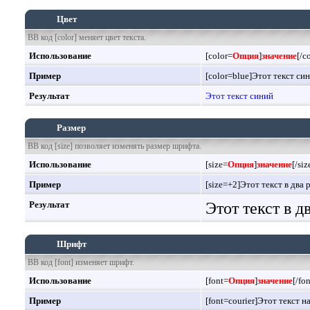
Цвет
BB код [color] меняет цвет текста.
Использование
[color=
Опция
]
значение
[/c
Пример
[color=blue]Этот текст син
Результат
Этот текст синий
Размер
BB код [size] позволяет изменять размер шрифта.
Использование
[size=
Опция
]
значение
[/siz
Пример
[size=+2]Этот текст в два 
Результат
Этот текст в 
Шрифт
BB код [font] изменяет шрифт.
Использование
[font=
Опция
]
значение
[/fon
Пример
[font=courier]Этот текст н