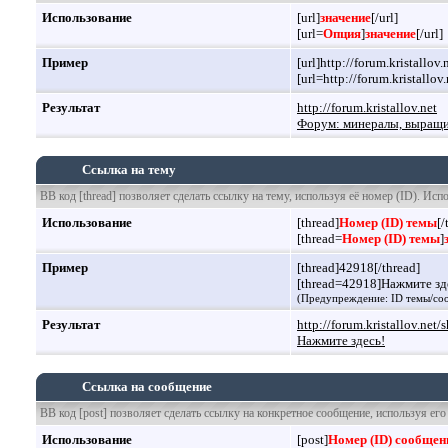
Использование
[url]
значение
[/url]
[url=
Опция
]
значение
[/url]
Пример
[url]http://forum.kristallov.n
[url=http://forum.kristall
Результат
http://forum.kristallov.net
Форум: минералы, выращив
Ссылка на тему
BB код [thread] позволяет сделать ссылку на тему, используя её номер (ID). Ис
Использование
[thread]
Номер (ID) темы
[/
[thread=
Номер (ID) темы
]
Пример
[thread]42918[/thread]
[thread=42918]Нажмите зде
(Предупреждение: ID темы/соо
Результат
http://forum.kristallov.ne
Нажмите здесь!
Ссылка на сообщение
BB код [post] позволяет сделать ссылку на конкретное сообщение, используя ег
Использование
[post]
Номер (ID) сообщен