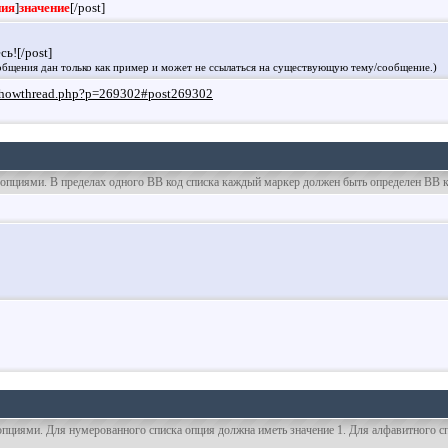
ния
]
значение
[/post]
ь![/post]
бщения дан только как пример и может не ссылаться на существующую тему/сообщение.)
et/showthread.php?p=269302#post269302
и опциями. В пределах одного BB код списка каждый маркер должен быть определен BB к
опциями. Для нумерованного списка опция должна иметь значение 1. Для алфавитного сп