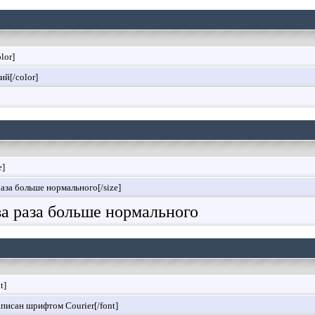
olor]
ий[/color]
e]
раза больше нормального[/size]
два раза больше нормального
t]
аписан шрифтом Courier[/font]