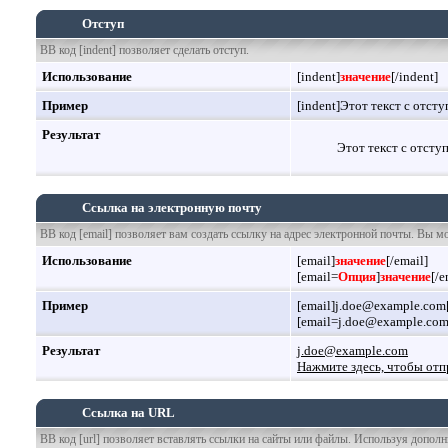
Отступ
BB код [indent] позволяет сделать отступ.
Использование
[indent]
значение
[/indent]
Пример
[indent]Этот текст с отсту
Результат
Этот текст с отсту
Ссылка на электронную почту
BB код [email] позволяет вам создать ссылку на адрес электронной почты. Вы м
Использование
[email]
значение
[/email]
[email=
Опция
]
значение
[/e
Пример
[email]j.doe@example.com[
[email=j.doe@example.com
Результат
j.doe@example.com
Нажмите здесь, чтобы отп
Ссылка на URL
BB код [url] позволяет вставлять ссылки на сайты или файлы. Используя допол