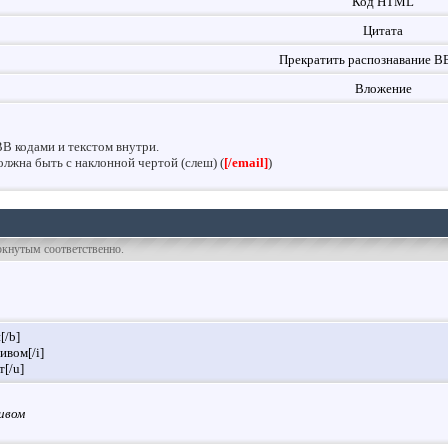
Код HTML
Цитата
Прекратить распознавание B
Вложение
BB кодами и текстом внутри.
лжна быть с наклонной чертой (слеш) (
[/email]
)
ёркнутым соответственно.
[/b]
ивом[/i]
[/u]
ивом