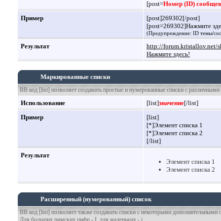
[post=
Номер (ID) сообще
Пример
[post]269302[/post]
[post=269302]Нажмите здес
(Предупреждение: ID темы/соо
Результат
http://forum.kristallov.n
Нажмите здесь!
Маркированные списки
BB код [list] позволяет создавать простые и нумерованные списки с различным
Использование
[list]
значение
[/list]
Пример
[list]
[*]Элемент списка 1
[*]Элемент списка 2
[/list]
Результат
Элемент списка 1
Элемент списка 2
Расширенный (нумерованный) список
BB код [list] позволяет также создавать списки с некоторыми дополнительными 
Для больших римских цифр - I, для маленьких - i.