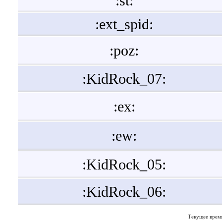
:st:
:ext_spid:
:poz:
:KidRock_07:
:ex:
:ew:
:KidRock_05:
:KidRock_06:
Текущее врем