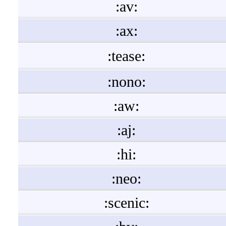
:av:
:ax:
:tease:
:nono:
:aw:
:aj:
:hi:
:neo:
:scenic: