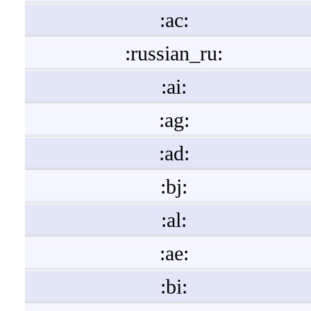
:ac:
:russian_ru:
:ai:
:ag:
:ad:
:bj:
:al:
:ae:
:bi: