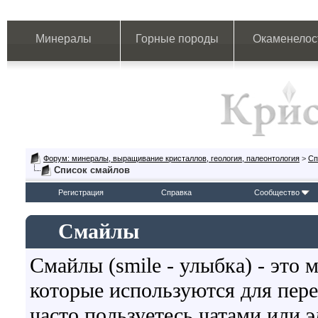
Минералы
Горные породы
Окаменелос
Форум: минералы, выращивание кристаллов, геология, палеонтология
>
Сп
Список смайлов
Регистрация
Справка
Сообщество
Смайлы
Смайлы (smile - улыбка) - это
которые используются для пер
часто пользуетесь чатами или э