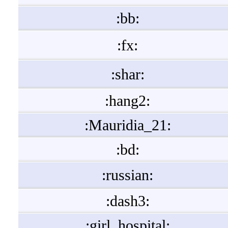
:bb:
:fx:
:shar:
:hang2:
:Mauridia_21:
:bd:
:russian:
:dash3:
:girl_hospital: