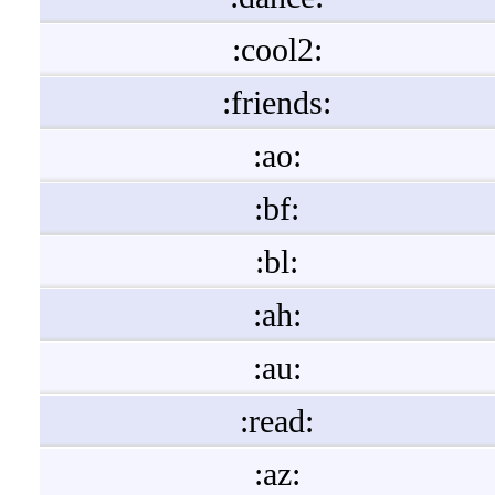
:cool2:
:friends:
:ao:
:bf:
:bl:
:ah:
:au:
:read:
:az: