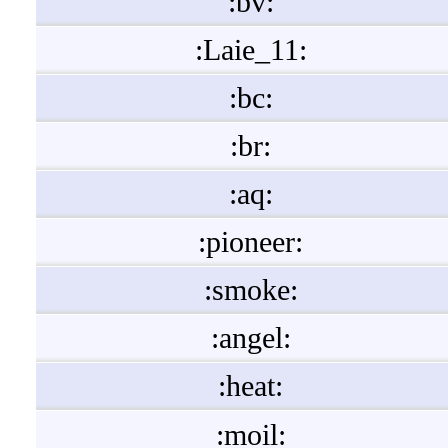
:bv:
:Laie_11:
:bc:
:br:
:aq:
:pioneer:
:smoke:
:angel:
:heat:
:moil: