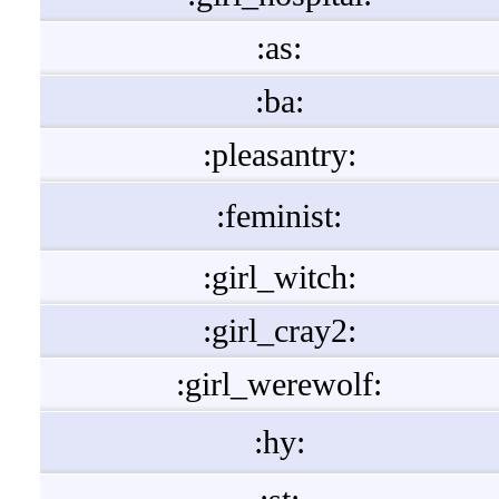
:as:
:ba:
:pleasantry:
:feminist:
:girl_witch:
:girl_cray2:
:girl_werewolf:
:hy: