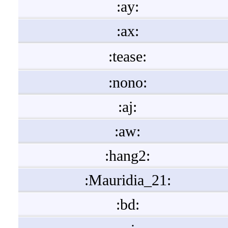
:ay:
:ax:
:tease:
:nono:
:aj:
:aw:
:hang2:
:Mauridia_21:
:bd: