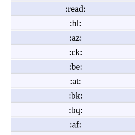
:read:
:bl:
:az:
:ck:
:be:
:at:
:bk:
:bq:
:af: