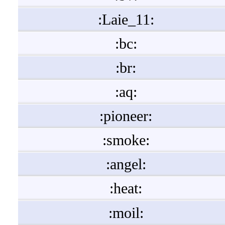
:Laie_11:
:bc:
:br:
:aq:
:pioneer:
:smoke:
:angel:
:heat:
:moil: