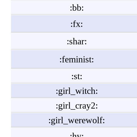
:bb:
:fx:
:shar:
:feminist:
:st:
:girl_witch:
:girl_cray2:
:girl_werewolf:
:hy: