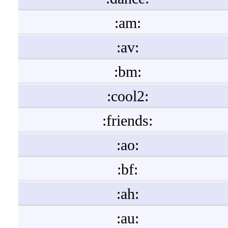
:am:
:av:
:bm:
:cool2:
:friends:
:ao:
:bf:
:ah:
:au: