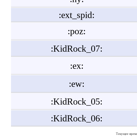
:ext_spid:
:poz:
:KidRock_07:
:ex:
:ew:
:KidRock_05:
:KidRock_06:
Текущее врем