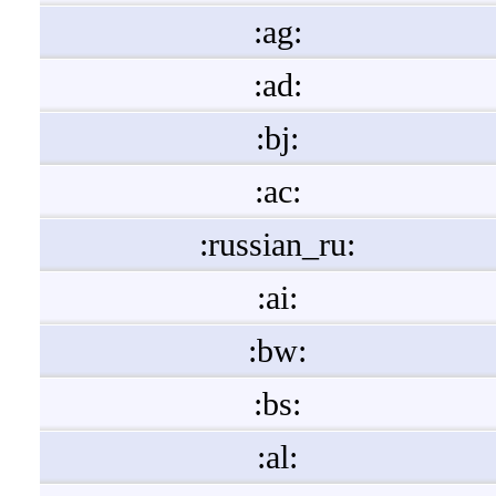
:ag:
:ad:
:bj:
:ac:
:russian_ru:
:ai:
:bw:
:bs:
:al: