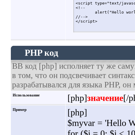
<script type="text/javasc
<!--

	alert("Hello world!");

//-->

</script>
PHP код
BB код [php] исполняет ту же саму
в том, что он подсвечивает синтак
разрабатывался для языка PHP, он 
Использование
[php]
значение
[/p
Пример
[php]
$myvar = 'Hello W
for ($
i = 0; $i < 1