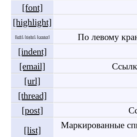
[font]
[highlight]
По левому кра
[left]
,
[right]
,
[center]
[indent]
[email]
Ссылк
[url]
[thread]
[post]
С
Маркированные сп
[list]