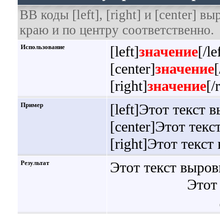
BB коды [left], [right] и [center]
краю и по центру соответственно.
Использование
[left]
значение
[/le
[center]
значение
[
[right]
значение
[/
Пример
[left]Этот текст 
[center]Этот текс
[right]Этот текст
Результат
Этот текст выров
Этот