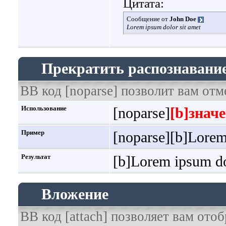
Цитата:
Сообщение от
John Doe
Lorem ipsum dolor sit amet
Прекратить распознавание
BB код [noparse] позволит вам отм
Использование
[noparse]
[b]значе
Пример
[noparse][b]Lorem 
Результат
[b]Lorem ipsum dol
Вложение
BB код [attach] позволяет вам от