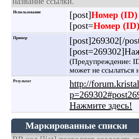
название ссылки.
Использование
[post]
Номер (ID)
[post=
Номер (ID
Пример
[post]269302[/pos
[post=269302]Наж
(Предупреждение: ID
может не ссылаться
Результат
http://forum.krist
p=269302#post26
Нажмите здесь!
Маркированные списки