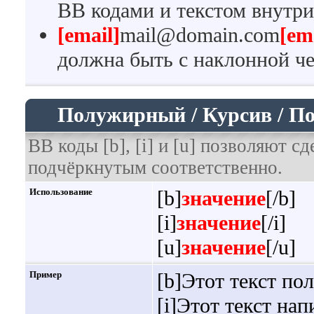
BB кодами и текстом внутри
[email]
mail@domain.com
[em
должна быть с наклонной че
Полужирный / Курсив / П
BB коды [b], [i] и [u] позволяют 
подчёркнутым соответственно.
Использование
[b]
значение
[/b]
[i]
значение
[/i]
[u]
значение
[/u]
Пример
[b]Этот текст по
[i]Этот текст нап