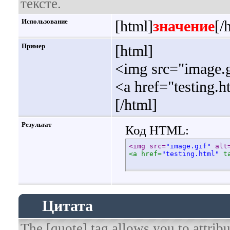
тексте.
Использование
[html]
значение
[/
Пример
[html]
<img src="image.g
<a href="testing.
[/html]
Результат
Код HTML:
<img src=
"image.gif"
 alt
<a href=
"testing.html"
 t
Цитата
The [quote] tag allows you to attribu