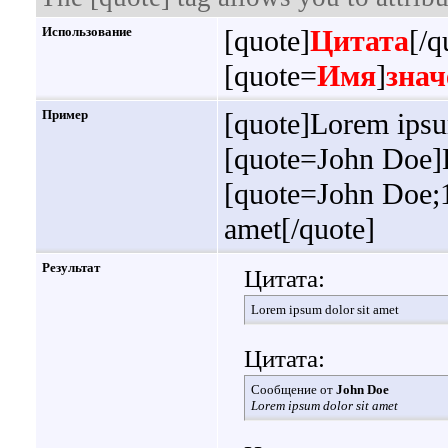
Использование
[quote]
Цитата
[/q
[quote=
Имя
]
знач
Пример
[quote]Lorem ipsu
[quote=John Doe]L
[quote=John Doe;
amet[/quote]
Результат
Цитата:
Lorem ipsum dolor sit amet
Цитата:
Сообщение от
John Doe
Lorem ipsum dolor sit amet