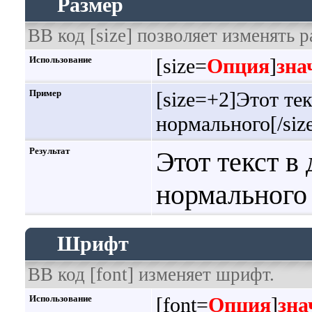
Размер
BB код [size] позволяет изменять 
Использование
[size=
Опция
]
зна
Пример
[size=+2]Этот тек
нормального[/siz
Результат
Этот текст в
нормального
Шрифт
BB код [font] изменяет шрифт.
Использование
[font=
Опция
]
зна