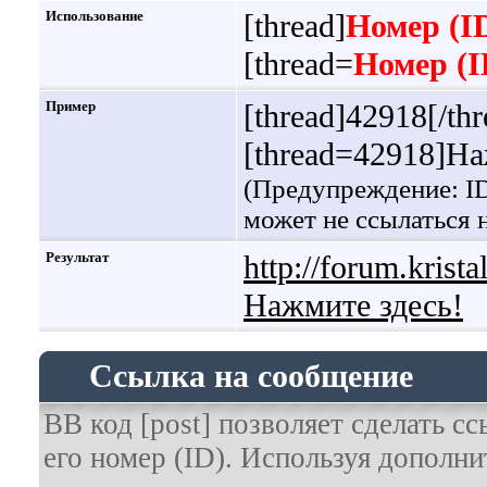
Использование
[thread]
Номер (I
[thread=
Номер (I
Пример
[thread]42918[/thr
[thread=42918]На
(Предупреждение: ID
может не ссылаться
Результат
http://forum.krist
Нажмите здесь!
Ссылка на сообщение
BB код [post] позволяет сделать с
его номер (ID). Используя дополн