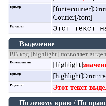
Пример
[font=courier]Эт
Courier[/font]
Результат
Этот текст н
Выделение
BB код [highlight] позволяет выдел
Использование
[highlight]
значен
Пример
[highlight]Этот т
Результат
Этот текст выде
По левому краю / По прав