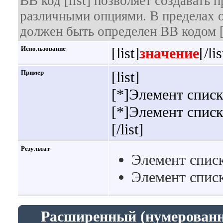
BB код [list] позволяет создавать
различными опциями. В пределах 
должен быть определен BB кодом [
Использование
[list]
значение
[/lis
Пример
[list]
[*]Элемент списк
[*]Элемент списк
[/list]
Результат
Элемент списк
Элемент списк
Расширенный (нумерованн