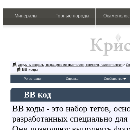
Минералы
Горные породы
Окаменелос
Форум: минералы, выращивание кристаллов, геология, палеонтология
>
Сп
BB коды
Регистрация
Справка
Сообщество
BB код
BB коды - это набор тегов, ос
разработанных специально для
Они позволяют выполнять форм