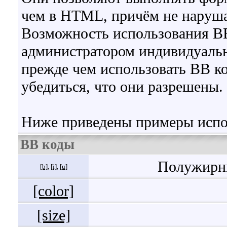
чем в HTML, причём не наруша
Возможность использования BB
администратором индивидуальн
прежде чем использовать BB к
убедиться, что они разрешены.
Ниже приведены примеры испо
BB коды
Полужирны
[b]
,
[i]
,
[u]
[color]
[size]