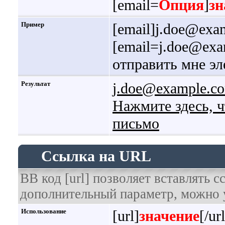
[email=
Опция
]
зн
Пример
[email]j.doe@exa
[email=j.doe@ex
отправить мне эл
Результат
j.doe@example.c
Нажмите здесь, 
письмо
Ссылка на URL
BB код [url] позволяет вставлять 
дополнительный параметр, можно у
Использование
[url]
значение
[/url