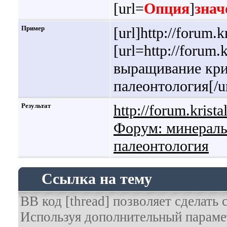
[url=
Опция
]
знач
Пример
[url]http://forum.kr
[url=http://forum
выращивание крис
палеонтология[/ur
Результат
http://forum.krista
Форум: минералы
палеонтология
Ссылка на тему
BB код [thread] позволяет сделать 
Используя дополнительный парамет