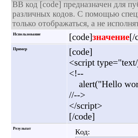
BB код [code] предназначен для п
различных кодов. С помощью спец
только отображаться, а не исполнят
Использование
[code]
значение
[/
Пример
[code]
<script type="text
<!--
alert("Hello wor
//-->
</script>
[/code]
Результат
Код: