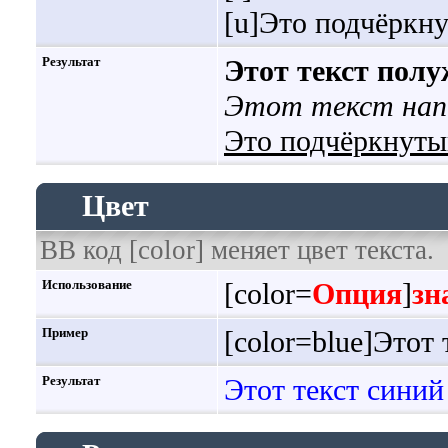
[u]Это подчёркну
Результат
Этот текст пол
Этот текст нап
Это подчёркнуты
Цвет
BB код [color] меняет цвет текста.
Использование
[color=
Опция
]
зн
Пример
[color=blue]Этот 
Результат
Этот текст синий