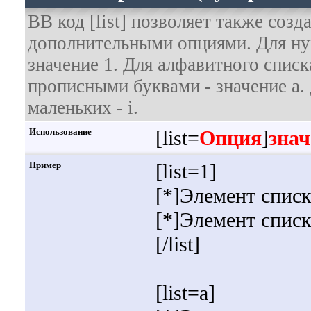
BB код [list] позволяет также соз
дополнительными опциями. Для ну
значение 1. Для алфавитного списк
прописными буквами - значение а. 
маленьких - i.
Использование
[list=
Опция
]
знач
Пример
[list=1]
[*]Элемент списк
[*]Элемент списк
[/list]
[list=a]