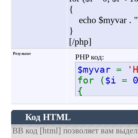
{
echo $myvar . "\
}
[/php]
Результат
PHP код:
$myvar
=
'
for (
$i
=
{
echo
$
}
Код HTML
BB код [html] позволяет вам выд