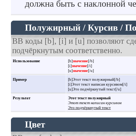
должна быть с наклонной че
Полужирный / Курсив / П
BB коды [b], [i] и [u] позволяют 
подчёркнутым соответственно.
Использование
[b]
значение
[/b]
[i]
значение
[/i]
[u]
значение
[/u]
Пример
[b]Этот текст полужирный[/b]
[i]Этот текст написан курсивом[/i]
[u]Это подчёркнутый текст[/u]
Результат
Этот текст полужирный
Этот текст написан курсивом
Это подчёркнутый текст
Цвет