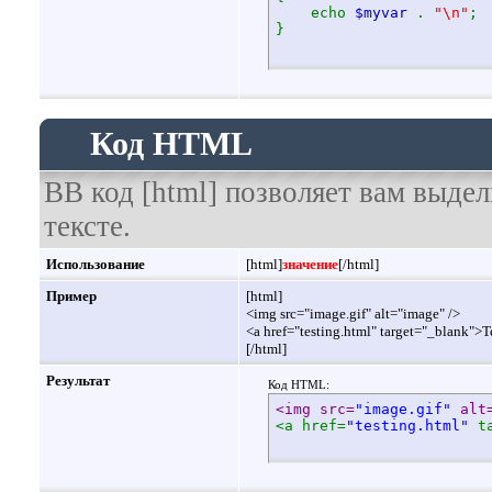
echo
$myvar
.
"\n"
;
}
Код HTML
BB код [html] позволяет вам выд
тексте.
Использование
[html]
значение
[/html]
Пример
[html]
<img src="image.gif" alt="image" />
<a href="testing.html" target="_blank">T
[/html]
Результат
Код HTML:
<img src=
"image.gif"
 alt
<a href=
"testing.html"
 t