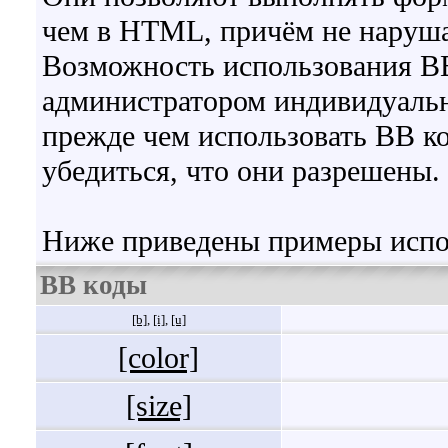
чем в HTML, причём не наруша
Возможность использования BB
администратором индивидуальн
прежде чем использовать BB к
убедиться, что они разрешены.
Ниже приведены примеры испо
BB коды
[b]
,
[i]
,
[u]
[color]
[size]