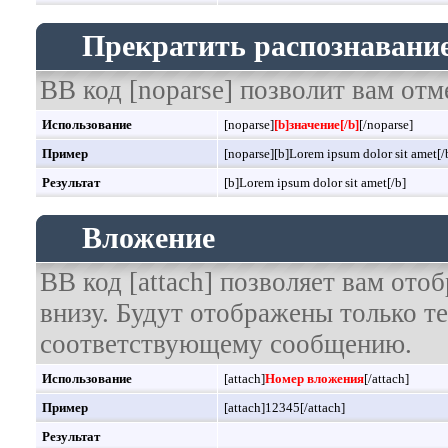
Прекратить распознавание
BB код [noparse] позволит вам отм
Использование
[noparse]
[b]значение[/b]
[/noparse]
Пример
[noparse][b]Lorem ipsum dolor sit amet[/
Результат
[b]Lorem ipsum dolor sit amet[/b]
Вложение
BB код [attach] позволяет вам от
внизу. Будут отображены только т
соответствующему сообщению.
Использование
[attach]
Номер вложения
[/attach]
Пример
[attach]12345[/attach]
Результат