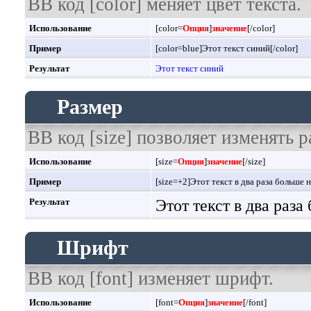
BB код [color] меняет цвет текста.
Использование
[color=
Опция
]
значение
[/color]
Пример
[color=blue]Этот текст синий[/color]
Результат
Этот текст синий
Размер
BB код [size] позволяет изменять 
Использование
[size=
Опция
]
значение
[/size]
Пример
[size=+2]Этот текст в два раза больше 
Результат
Этот текст в два раз
Шрифт
BB код [font] изменяет шрифт.
Использование
[font=
Опция
]
значение
[/font]