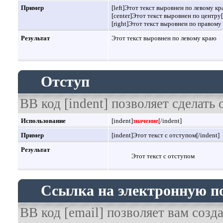
Пример
[left]Этот текст выровнен по левому кра
[center]Этот текст выровнен по центру[
[right]Этот текст выровнен по правому 
Результат
Этот текст выровнен по левому краю
Отступ
BB код [indent] позволяет сделать 
Использование
[indent]
значение
[/indent]
Пример
[indent]Этот текст с отступом[/indent]
Результат
Этот текст с отступом
Ссылка на электронную п
BB код [email] позволяет вам созд