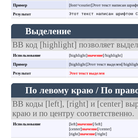
Пример
[font=courier]Этот текст написан шрифт
Результат
Этот текст написан шрифтом C
Выделение
BB код [highlight] позволяет выдел
Использование
[highlight]
значение
[/highlight]
Пример
[highlight]Этот текст выделен[/highligh
Результат
Этот текст выделен
По левому краю / По прав
BB коды [left], [right] и [center]
краю и по центру соответственно.
Использование
[left]
значение
[/left]
[center]
значение
[/center]
[right]
значение
[/right]