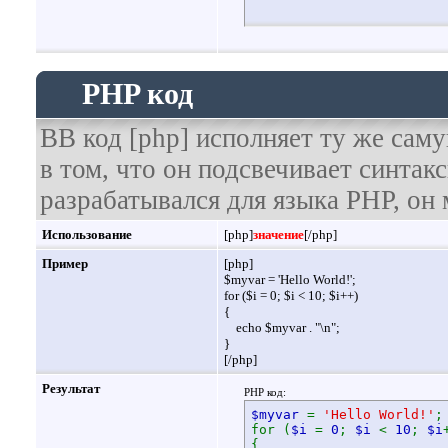
PHP код
BB код [php] исполняет ту же саму
в том, что он подсвечивает синтак
разрабатывался для языка PHP, он 
Использование
[php]
значение
[/php]
Пример
[php]
$myvar = 'Hello World!';
for ($
i = 0; $i < 10; $i++)
{
echo $myvar . "\n";
}
[/php]
Результат
PHP код:
$myvar
=
'Hello World!'
;
for (
$i
=
0
;
$i
<
10
;
$i
{