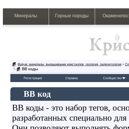
Минералы
Горные породы
Окаменелос
Форум: минералы, выращивание кристаллов, геология, палеонтология
>
Сп
BB коды
Регистрация
Справка
Сообщество
BB код
BB коды - это набор тегов, ос
разработанных специально для
Они позволяют выполнять форм