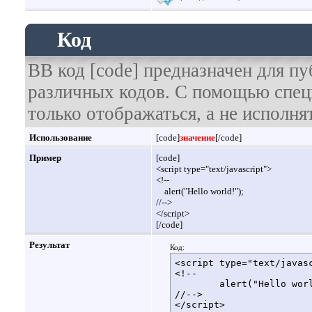
Код
BB код [code] предназначен для п
различных кодов. С помощью спец
только отображаться, а не исполнят
Использование
[code]
значение
[/code]
Пример
[code]
<script type="text/javascript">
<!--
alert("Hello world!");
//-->
</script>
[/code]
Результат
Код:
<script type="text/javasc
<!--

	alert("Hello world!");

//-->

</script>