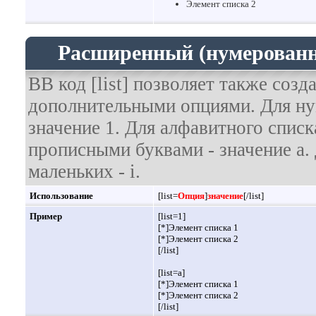
Элемент списка 2
Расширенный (нумерованн
BB код [list] позволяет также соз
дополнительными опциями. Для ну
значение 1. Для алфавитного списк
прописными буквами - значение а. 
маленьких - i.
Использование
[list=
Опция
]
значение
[/list]
Пример
[list=1]
[*]Элемент списка 1
[*]Элемент списка 2
[/list]
[list=a]
[*]Элемент списка 1
[*]Элемент списка 2
[/list]