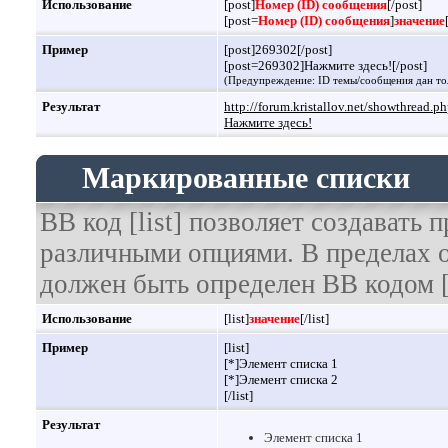
Использование
[post]
Номер (ID) сообщения
[/post]
[post=
Номер (ID) сообщения
]
значение
Пример
[post]269302[/post]
[post=269302]Нажмите здесь![/post]
(Предупреждение: ID темы/сообщения дан то
Результат
http://forum.kristallov.net/showthread
Нажмите здесь!
Маркированные списки
BB код [list] позволяет создавать
различными опциями. В пределах 
должен быть определен BB кодом [
Использование
[list]
значение
[/list]
Пример
[list]
[*]Элемент списка 1
[*]Элемент списка 2
[/list]
Результат
Элемент списка 1