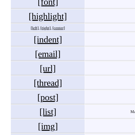
[font]
[highlight]
[left]
,
[right]
,
[center]
[indent]
[email]
[url]
[thread]
[post]
[list]
Ма
[img]