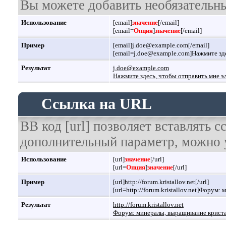
Вы можете добавить необязательны
Использование
[email]
значение
[/email]
[email=
Опция
]
значение
[/email]
Пример
[email]j.doe@example.com[/email]
[email=j.doe@example.com]Нажмите зде
Результат
j.doe@example.com
Нажмите здесь, чтобы отправить мне э
Ссылка на URL
BB код [url] позволяет вставлять 
дополнительный параметр, можно у
Использование
[url]
значение
[/url]
[url=
Опция
]
значение
[/url]
Пример
[url]http://forum.kristallov.net[/url]
[url=http://forum.kristallov.net]Форум
Результат
http://forum.kristallov.net
Форум: минералы, выращивание кристал