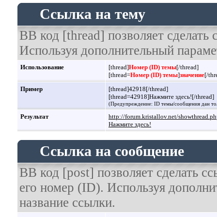
Ссылка на тему
BB код [thread] позволяет сделать 
Используя дополнительный парамет
Использование
[thread]
Номер (ID) темы
[/thread]
[thread=
Номер (ID) темы
]
значение
[/thr
Пример
[thread]42918[/thread]
[thread=42918]Нажмите здесь![/thread]
(Предупреждение: ID темы/сообщения дан то
Результат
http://forum.kristallov.net/showthread.
Нажмите здесь!
Ссылка на сообщение
BB код [post] позволяет сделать с
его номер (ID). Используя дополн
название ссылки.