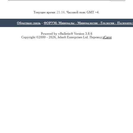
Текущее время:
21:16
. Часовой пояс GMT +4.
Обратная связь
-
ФОРУМ: Минералы - Минералогия - Геология - Палеонтолог
Powered by vBulletin® Version 3.8.6
Copyright ©2000 - 2026, Jelsoft Enterprises Ltd. Перевод:
z
Carot