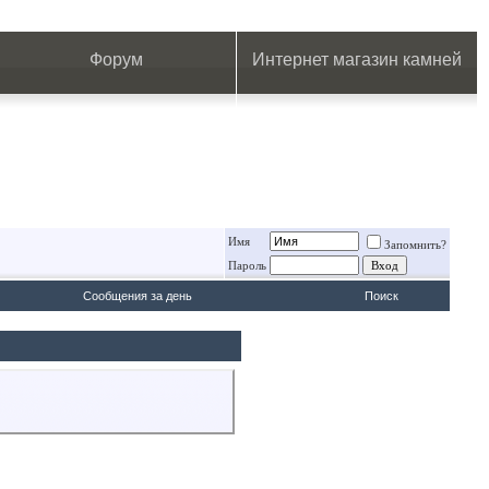
.
.
.
.
.
.
.
Форум
Интернет магазин камней
Имя
Запомнить?
Пароль
Сообщения за день
Поиск