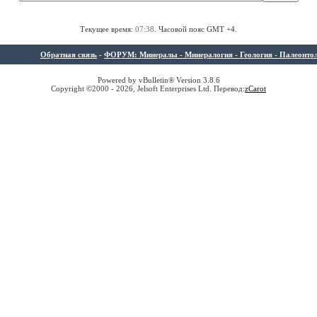
Текущее время:
07:38
. Часовой пояс GMT +4.
Обратная связь
-
ФОРУМ: Минералы - Минералогия - Геология - Палеонтолог
Powered by vBulletin® Version 3.8.6
Copyright ©2000 - 2026, Jelsoft Enterprises Ltd. Перевод:
z
Carot