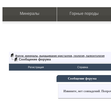
Минералы
Горные породы
Форум: минералы, выращивание кристаллов, геология, палеонтология
Сообщение форума
Регистрация
Справка
Сообщение форума
Извините, нет совпадений. Попро