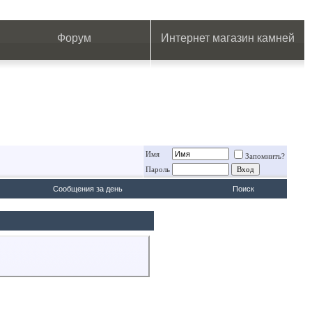
.
.
.
.
.
.
.
Форум
Интернет магазин камней
Имя
Запомнить?
Пароль
Сообщения за день
Поиск