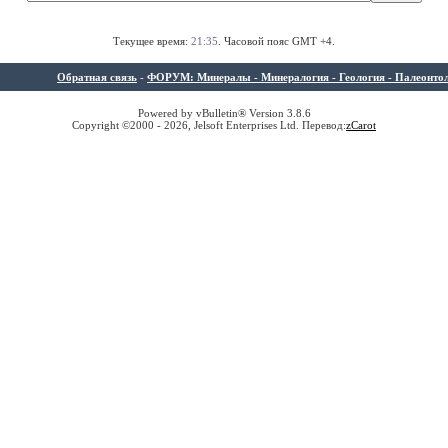
Текущее время:
21:35
. Часовой пояс GMT +4.
Обратная связь
-
ФОРУМ: Минералы - Минералогия - Геология - Палеонтолог
Powered by vBulletin® Version 3.8.6
Copyright ©2000 - 2026, Jelsoft Enterprises Ltd. Перевод:
z
Carot