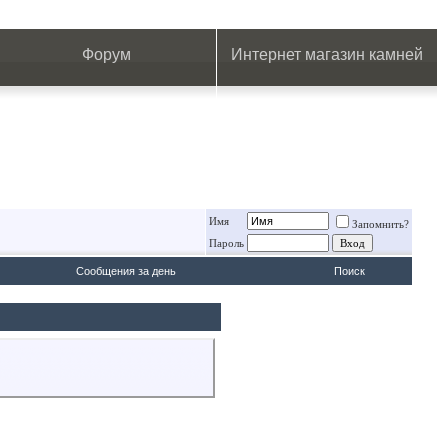
.
.
.
.
.
.
.
Форум
Интернет магазин камней
Имя
Запомнить?
Пароль
Сообщения за день
Поиск