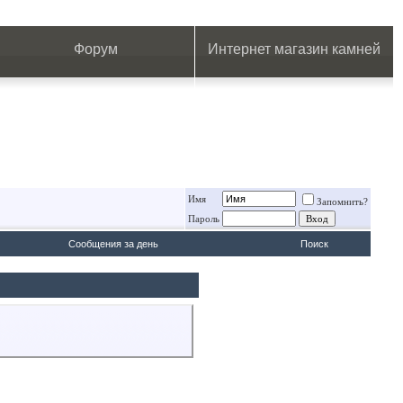
.
.
.
.
.
.
.
Форум
Интернет магазин камней
Имя
Запомнить?
Пароль
Сообщения за день
Поиск