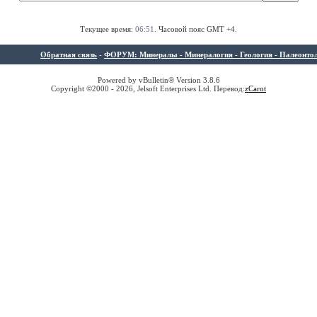
Текущее время:
06:51
. Часовой пояс GMT +4.
Обратная связь
-
ФОРУМ: Минералы - Минералогия - Геология - Палеонтолог
Powered by vBulletin® Version 3.8.6
Copyright ©2000 - 2026, Jelsoft Enterprises Ltd. Перевод:
z
Carot