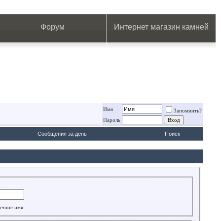
.
.
.
.
.
.
.
Форум
Интернет магазин камней
Имя
Запомнить?
Пароль
Сообщения за день
Поиск
очное имя