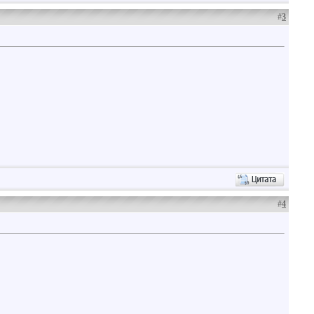
#
3
#
4