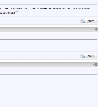
 точно, к сожалению, проблематично - овальные листья с цельным
х семейств(((
#
9
#
10