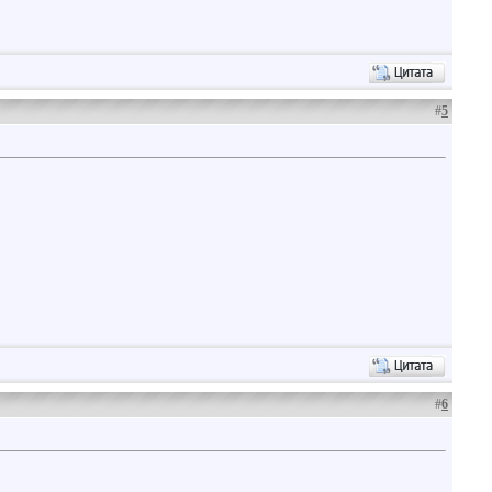
#
5
#
6