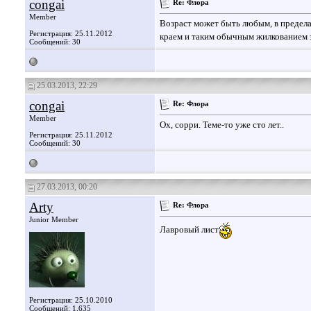
congai
Re: Флора
Member
Возраст может быть любым, в предела
Регистрация: 25.11.2012
краем и таким обычным жилкованием 
Сообщений: 30
25.03.2013, 22:29
congai
Re: Флора
Member
Ох, сорри. Теме-то уже сто лет..
Регистрация: 25.11.2012
Сообщений: 30
27.03.2013, 00:20
Arty
Re: Флора
Junior Member
Лавровый лист
Регистрация: 25.10.2010
Сообщений: 1,635