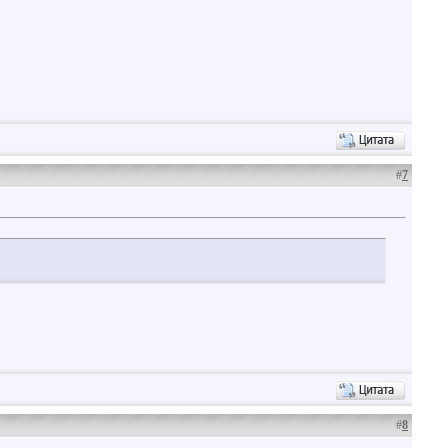
#
7
#
8