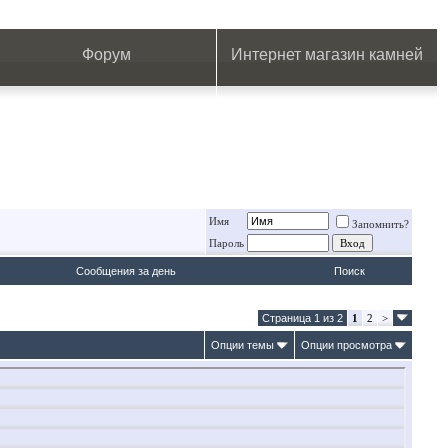
.
.
.
.
.
.
.
Форум
Интернет магазин камней
Имя
Запомнить?
Пароль
Сообщения за день
Поиск
Страница 1 из 2
1
2
>
Опции темы
Опции просмотра