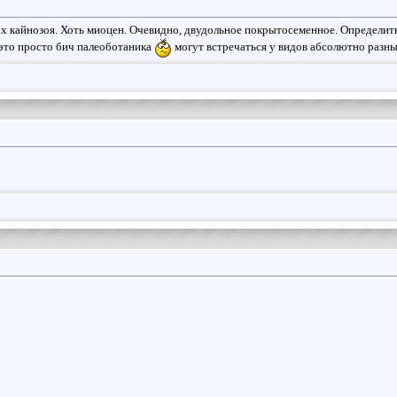
х кайнозоя. Хоть миоцен. Очевидно, двудольное покрытосеменное. Определить
это просто бич палеоботаника
могут встречаться у видов абсолютно разны