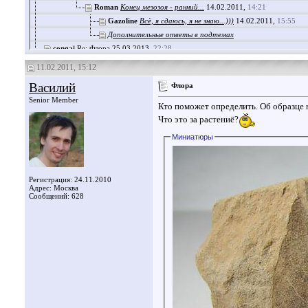
Roman
Конец мезозоя - ранний...
14.02.2011,
14:21
Gazoline
Всё, я сдаюсь, я не знаю...)))
14.02.2011,
15:55
Дополнительные ответы в подтемах
congai
Re: Флора
25.03.2013,
22:28
congai
Re: Флора
25.03.2013,
22:29
11.02.2011, 15:12
Arty
Re: Флора
27.03.2013,
00:20
Василий
Флора
congai
Re: Флора
27.03.2013,
23:28
Senior Member
Дополнительные ответы в подтемах
Кто поможет определить. Об образце н
Натали
Re: Флора
14.04.2016,
14:24
Что это за растениё?
Миниатюры
Регистрация: 24.11.2010
Адрес: Москва
Сообщений: 628