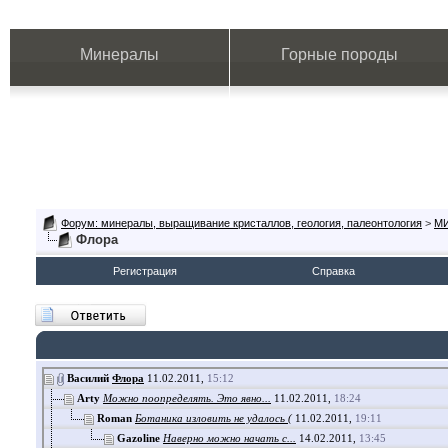
Минералы
Горные породы
Форум: минералы, выращивание кристаллов, геология, палеонтология
>
М
Флора
Регистрация
Справка
Василий
Флора
11.02.2011,
15:12
Arty
Можно поопределять. Это явно...
11.02.2011,
18:24
Roman
Ботаника изловить не удалось (
11.02.2011,
19:11
Gazoline
Наверно можно начать с...
14.02.2011,
13:45