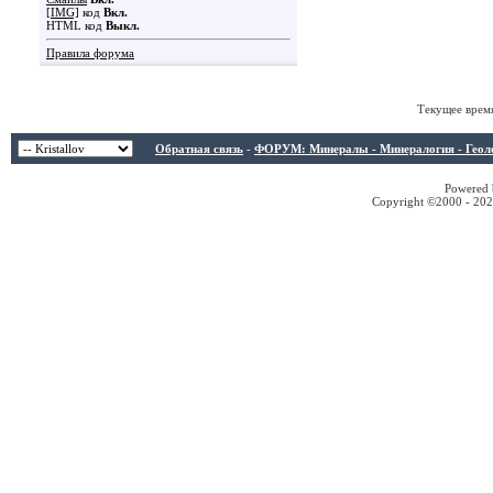
[IMG]
код
Вкл.
HTML код
Выкл.
Правила форума
Текущее врем
Обратная связь
-
ФОРУМ: Минералы - Минералогия - Геологи
Powered b
Copyright ©2000 - 2026