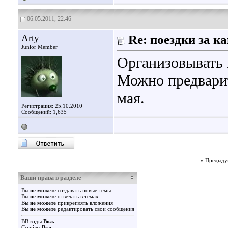
06.05.2011, 22:46
Arty
Re: поездки за 
Junior Member
Организовывать 
Можно предварит
мая.
Регистрация: 25.10.2010
Сообщений: 1,635
«
Предыду
Ваши права в разделе
Вы
не можете
создавать новые темы
Вы
не можете
отвечать в темах
Вы
не можете
прикреплять вложения
Вы
не можете
редактировать свои сообщения
BB коды
Вкл.
Смайлы
Вкл.