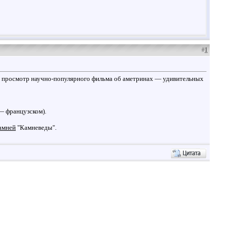
#
1
 просмотр научно-популярного фильма об аметринах — удивительных
— французском).
камней
"Камневеды".