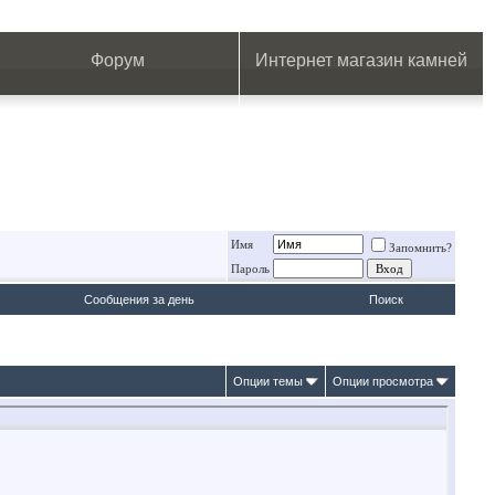
.
.
.
.
.
.
.
Форум
Интернет магазин камней
Имя
Запомнить?
Пароль
Сообщения за день
Поиск
Опции темы
Опции просмотра