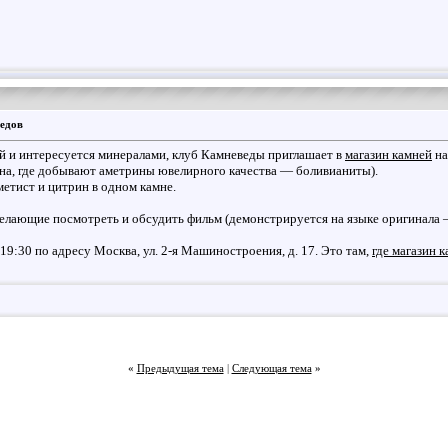
едов
ий и интересуется минералами, клуб Камневеды приглашает в
магазин камней
на
ана, где добывают аметрины ювелирного качества — боливианиты).
етист и цитрин в одном камне.
елающие посмотреть и обсудить фильм (демонстрируется на языке оригинала 
 19:30 по адресу Москва, ул. 2-я Машиностроения, д. 17. Это там,
где магазин 
«
Предыдущая тема
|
Следующая тема
»