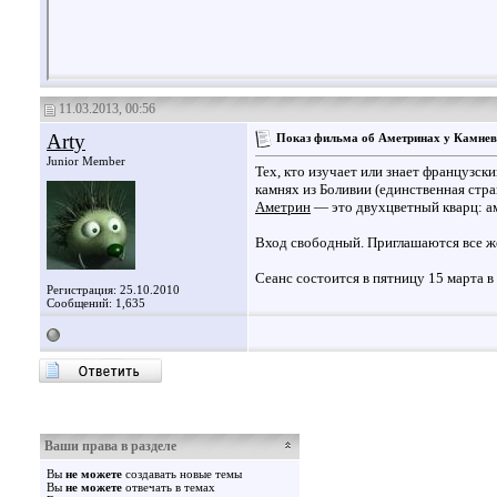
11.03.2013, 00:56
Arty
Показ фильма об Аметринах у Камнев
Junior Member
Тех, кто изучает или знает французск
камнях из Боливии (единственная стр
Аметрин
— это двухцветный кварц: ам
Вход свободный. Приглашаются все ж
Сеанс состоится в пятницу 15 марта в
Регистрация: 25.10.2010
Сообщений: 1,635
Ваши права в разделе
Вы
не можете
создавать новые темы
Вы
не можете
отвечать в темах