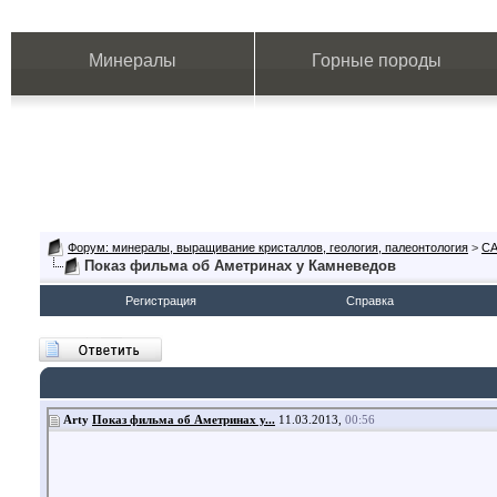
Минералы
Горные породы
Форум: минералы, выращивание кристаллов, геология, палеонтология
>
СА
Показ фильма об Аметринах у Камневедов
Регистрация
Справка
Arty
Показ фильма об Аметринах у...
11.03.2013,
00:56