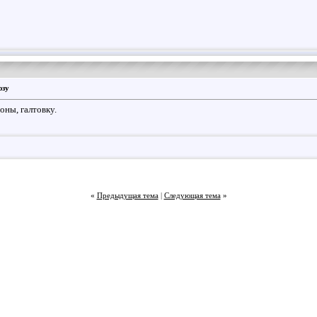
юзу
оны, галтовку.
«
Предыдущая тема
|
Следующая тема
»