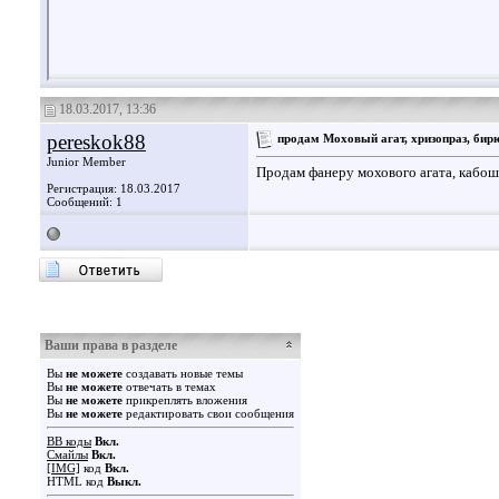
18.03.2017, 13:36
pereskok88
продам Моховый агат, хризопраз, бир
Junior Member
Продам фанеру мохового агата, кабош
Регистрация: 18.03.2017
Сообщений: 1
Ваши права в разделе
Вы
не можете
создавать новые темы
Вы
не можете
отвечать в темах
Вы
не можете
прикреплять вложения
Вы
не можете
редактировать свои сообщения
BB коды
Вкл.
Смайлы
Вкл.
[IMG]
код
Вкл.
HTML код
Выкл.