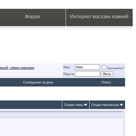
.
.
.
.
.
.
.
Форум
Интернет магазин камней
Имя
амней, обмен камнями
Запомнить?
Пароль
Сообщения за день
Поиск
Опции темы
Опции просмотра