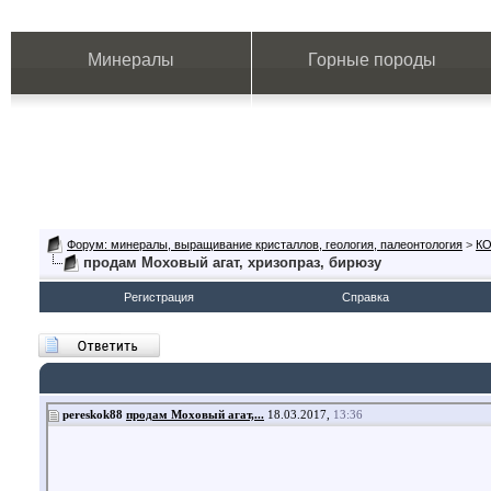
Минералы
Горные породы
Форум: минералы, выращивание кристаллов, геология, палеонтология
>
К
продам Моховый агат, хризопраз, бирюзу
Регистрация
Справка
pereskok88
продам Моховый агат,...
18.03.2017,
13:36