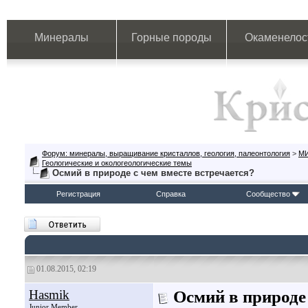
Минералы
Горные породы
Окаменелос
Форум: минералы, выращивание кристаллов, геология, палеонтология
>
М
Геологические и окологеологические темы
Осмий в природе с чем вместе встречается?
Регистрация
Справка
Сообщество
01.08.2015, 02:19
Hasmik
Осмий в природе 
Junior Member