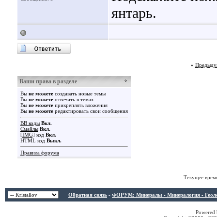
янтарь.
«
Предыду
Ваши права в разделе
Вы
не можете
создавать новые темы
Вы
не можете
отвечать в темах
Вы
не можете
прикреплять вложения
Вы
не можете
редактировать свои сообщения
BB коды
Вкл.
Смайлы
Вкл.
[IMG]
код
Вкл.
HTML код
Выкл.
Правила форума
Текущее врем
Обратная связь
-
ФОРУМ: Минералы - Минералогия - Геологи
Powered b