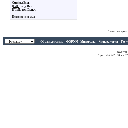
Смайлы
Вкл.
[IMG]
код
Вкл.
HTML код
Выкл.
Правила форума
Текущее врем
Обратная связь
-
ФОРУМ: Минералы - Минералогия - Геологи
Powered b
Copyright ©2000 - 2026