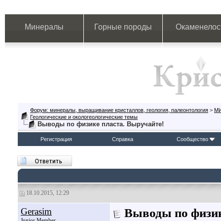
Минералы
Горные породы
Окаменелос
Форум: минералы, выращивание кристаллов, геология, палеонтология
>
М
Геологические и окологеологические темы
Выводы по физике пласта. Выручайте!
Регистрация
Справка
Сообщество
18.10.2015, 12:29
Gerasim
Выводы по физик
Junior Member