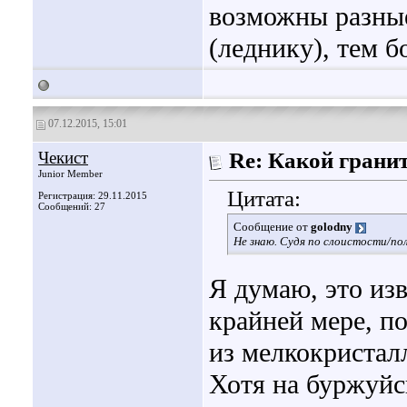
возможны разные
(леднику), тем б
07.12.2015, 15:01
Чекист
Re: Какой грани
Junior Member
Цитата:
Регистрация: 29.11.2015
Сообщений: 27
Сообщение от
golodny
Не знаю. Судя по слоистости/по
Я думаю, это из
крайней мере, по
из мелкокристал
Хотя на буржуйск