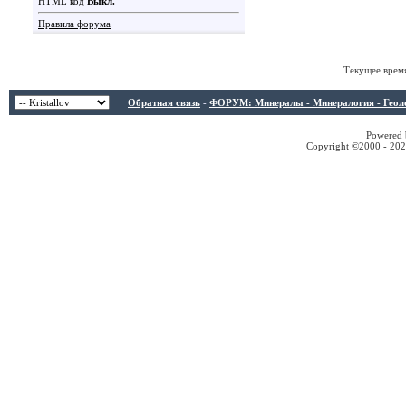
HTML код
Выкл.
Правила форума
Текущее врем
Обратная связь
-
ФОРУМ: Минералы - Минералогия - Геологи
Powered b
Copyright ©2000 - 2026