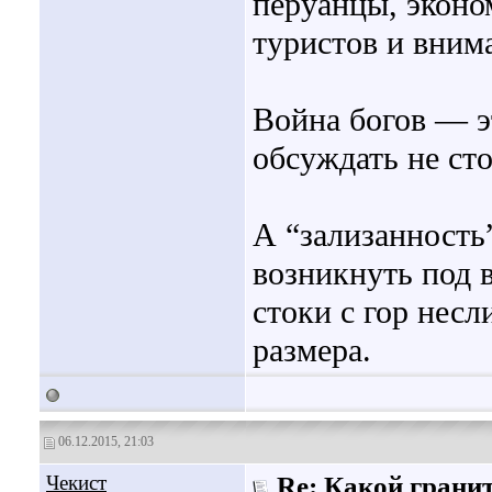
перуанцы, эконо
туристов и вним
Война богов — э
обсуждать не сто
А “зализанность
возникнуть под в
стоки с гор нес
размера.
06.12.2015, 21:03
Чекист
Re: Какой грани