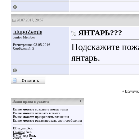
28.07.2017, 20:57
IdupoZemle
ЯНТАРЬ???
Junior Member
Подскажите пожа
Регистрация: 03.05.2016
Сообщений: 5
янтарь.
«
Предыду
Ваши права в разделе
Вы
не можете
создавать новые темы
Вы
не можете
отвечать в темах
Вы
не можете
прикреплять вложения
Вы
не можете
редактировать свои сообщения
BB коды
Вкл.
Смайлы
Вкл.
[IMG]
код
Вкл.