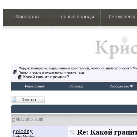
Минералы
Горные породы
Окаменелос
Форум: минералы, выращивание кристаллов, геология, палеонтология
>
М
Геологические и окологеологические темы
Какой гранит прочнее?
Регистрация
Справка
Сообщество
06.12.2015, 20:08
golodny
Re: Какой грани
Senior Member