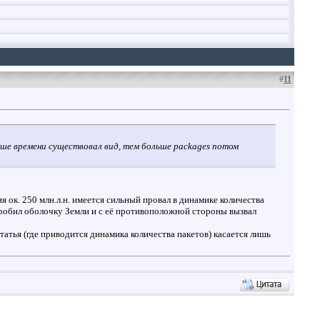
#
11
ше времени существовал вид, тем больше packages потом
я ок. 250 млн.л.н. имеется сильный провал в динамике количества
пробил оболочку Земли и с её противоположной стороны вызвал
атья (где приводится динамика количества пакетов) касается лишь