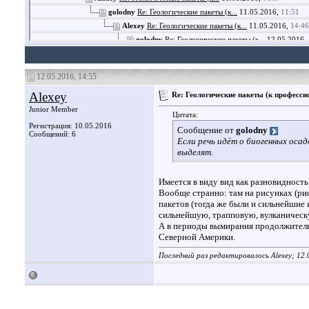
golodny
Re: Геологические пакеты (к...
11.05.2016,
11:51
Alexey
Re: Геологические пакеты (к...
11.05.2016,
14:46
golodny
Re: Геологические пакеты (к...
12.05.2016,
Alexey
Re: Геологические пакеты (к...
12.05.20
golodny
Re: Геологические пакеты (к...
12.0
12.05.2016, 14:55
Alexey
Re: Геологические пакеты (к...
Alexey
Re: Геологические пакеты (к професс
Junior Member
Цитата:
Регистрация: 10.05.2016
Сообщение от
golodny
Сообщений: 6
Если речь идёт о биогенных оса
выделят.
Имеется в виду вид как разновидность
Вообще странно: там на рисунках (рис.
пакетов (тогда же были и сильнейшие
сильнейшую, трапповую, вулканическ
А в периоды вымирания продолжительно
Северной Америки.
Последний раз редактировалось Alexey; 12.