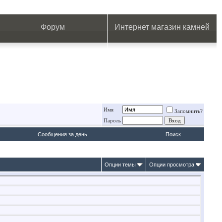
.
.
.
.
.
.
.
Форум
Интернет магазин камней
Имя
Запомнить?
Пароль
Сообщения за день
Поиск
Опции темы
Опции просмотра