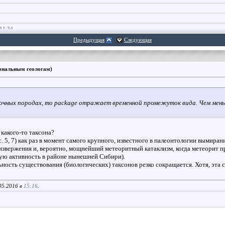
11:34
16,
12:51
Предыдущая
Следующая
5.2016,
14:19
12.05.2016,
14:55
иональным геологам)
дочных породах, то package отражает временной промежуток вида. Чем мень
 какого-то таксона?
 5, 7) как раз в момент самого крупного, известного в палеонтологии вымирани
 извержения и, вероятно, мощнейший метеоритный катаклизм, когда метеорит 
ую активность в районе нынешней Сибири).
сть существования (биологических) таксонов резко сокращается. Хотя, эта ст
05.2016 в
15:16
.