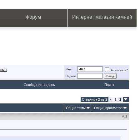
.
.
.
.
.
.
.
Форум
Интернет магазин камней
Имя
 темы
Запомнить?
Пароль
Сообщения за день
Поиск
Страница 2 из 2
<
1
2
Опции темы
Опции просмотра
#
11