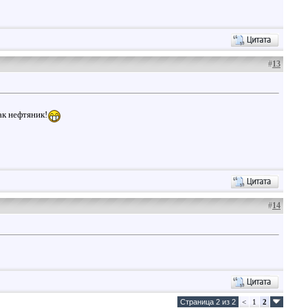
#
13
ак нефтяник!
#
14
Страница 2 из 2
<
1
2