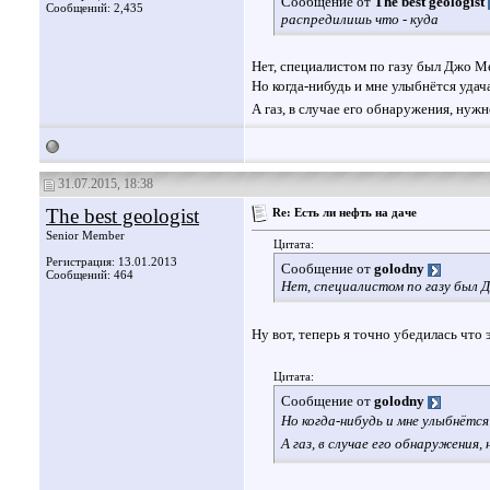
Сообщение от
The best geologist
Сообщений: 2,435
распредилишь что - куда
Нет, специалистом по газу был Джо Ме
Но когда-нибудь и мне улыбнётся удач
А газ, в случае его обнаружения, нуж
31.07.2015, 18:38
The best geologist
Re: Есть ли нефть на даче
Senior Member
Цитата:
Регистрация: 13.01.2013
Сообщение от
golodny
Сообщений: 464
Нет, специалистом по газу был 
Ну вот, теперь я точно убедилась что 
Цитата:
Сообщение от
golodny
Но когда-нибудь и мне улыбнётся
А газ, в случае его обнаружения