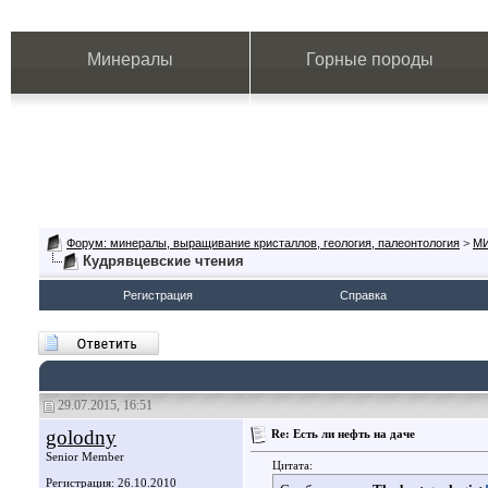
Минералы
Горные породы
Форум: минералы, выращивание кристаллов, геология, палеонтология
>
М
Кудрявцевские чтения
Регистрация
Справка
29.07.2015, 16:51
golodny
Re: Есть ли нефть на даче
Senior Member
Цитата:
Регистрация: 26.10.2010