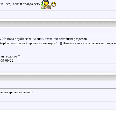
 - ведь село и правда есть.
ь. Но пока опубликованы лишь названия основных разделов.
КорОво-чехольный уровень эволюции"....)) Потому что читала не как геолог, а к
ки геологов.))
5-09-09-22
ть натуральный янтарь.