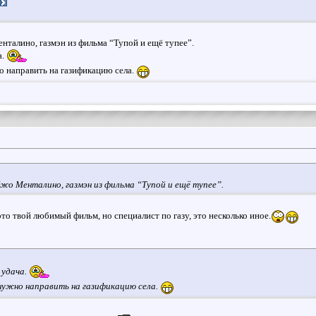
нталино, газмэн из фильма “Тупой и ещё тупее”.
а.
но направить на газификацию села.
Джо Менталино, газмэн из фильма “Тупой и ещё тупее”.
это твой любимый фильм, но специалист по газу, это несколько иное.
 удача.
, нужно направить на газификацию села.