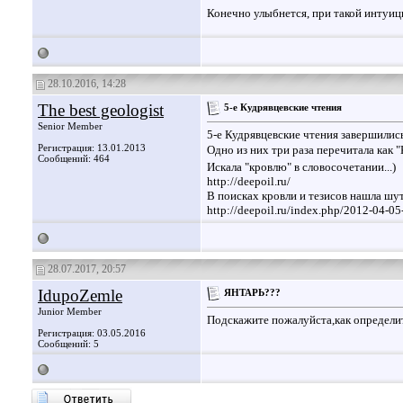
Конечно улыбнется, при такой интуиции
28.10.2016, 14:28
The best geologist
5-е Кудрявцевские чтения
Senior Member
5-е Кудрявцевские чтения завершилис
Регистрация: 13.01.2013
Одно из них три раза перечитала как "
Сообщений: 464
Искала "кровлю" в словосочетании...)
http://deepoil.ru/
В поисках кровли и тезисов нашла шут
http://deepoil.ru/index.php/2012-04-0
28.07.2017, 20:57
IdupoZemle
ЯНТАРЬ???
Junior Member
Подскажите пожалуйста,как определи
Регистрация: 03.05.2016
Сообщений: 5