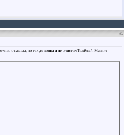
#
1
отливо отмывал, но так до конца и не очистил.Тяжёлый. Магнит