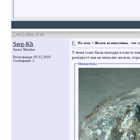
05.12.2016, 23:10
Serg-Kh
На тему = Железо из известняка - что э
Junior Member
У меня тоже была находка в пласте из
Регистрация: 05.12.2016
реагирует как на монолит железа, отры
Сообщений: 2
Миниатюры