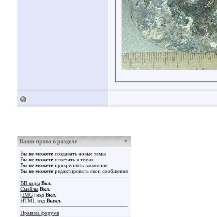
Ваши права в разделе
Вы
не можете
создавать новые темы
Вы
не можете
отвечать в темах
Вы
не можете
прикреплять вложения
Вы
не можете
редактировать свои сообщения
BB коды
Вкл.
Смайлы
Вкл.
[IMG]
код
Вкл.
HTML код
Выкл.
Правила форума