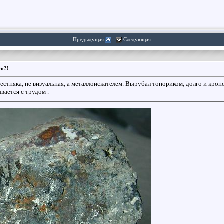
Предыдущая
Следующая
то?!
вестняка, не визуальная, а металлоискателем. Вырубал топориком, долго и кроп
вается с трудом .