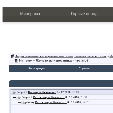
Минералы
Горные породы
Форум: минералы, выращивание кристаллов, геология, палеонтология
>
М
На тему = Железо из известняка - что это?!
Регистрация
Справка
Serg-Kh
На тему = Железо из...
05.12.2016,
23:10
Serg-Kh
Re: На тему = Железо из...
05.12.2016,
23:31
golodny
Re: На тему = Железо из...
06.12.2016,
14:20