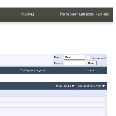
.
.
.
.
.
.
.
Форум
Интернет магазин камней
Имя
Запомнить?
Пароль
Сообщения за день
Поиск
Опции темы
Опции просмотра