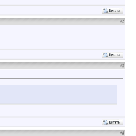
#
2
#
3
#
4