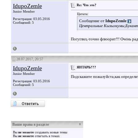
IdupoZemle
Re: Что это?
Junior Member
Цитата:
Регистрация: 03.05.2016
Сообщение от
IdupoZemle
Сообщений: 5
Центральные Кызылкумы,Буканта
Погуглил,-точно флюорит!!! Очень рад
28.07.2017, 20:57
IdupoZemle
ЯНТАРЬ???
Junior Member
Подскажите пожалуйста,как определи
Регистрация: 03.05.2016
Сообщений: 5
Ваши права в разделе
Вы
не можете
создавать новые темы
Вы
не можете
отвечать в темах