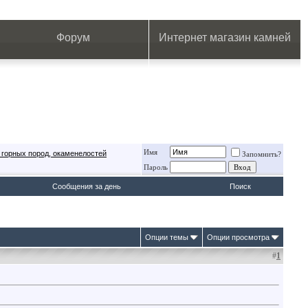
.
.
.
.
.
.
.
Форум
Интернет магазин камней
Имя
 горных пород, окаменелостей
Запомнить?
Пароль
Сообщения за день
Поиск
Опции темы
Опции просмотра
#
1