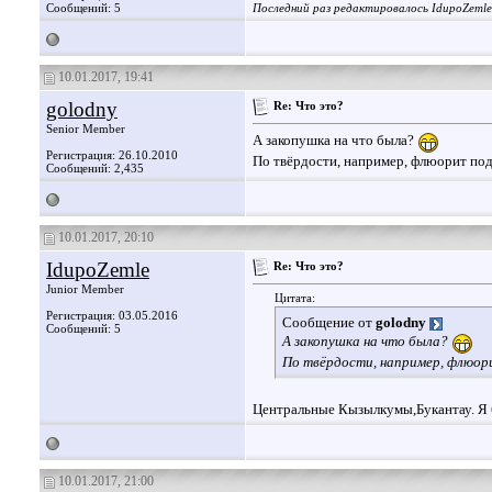
Сообщений: 5
Последний раз редактировалось IdupoZemle
10.01.2017, 19:41
golodny
Re: Что это?
Senior Member
А закопушка на что была?
Регистрация: 26.10.2010
По твёрдости, например, флюорит подх
Сообщений: 2,435
10.01.2017, 20:10
IdupoZemle
Re: Что это?
Junior Member
Цитата:
Регистрация: 03.05.2016
Сообщение от
golodny
Сообщений: 5
А закопушка на что была?
По твёрдости, например, флюори
Центральные Кызылкумы,Букантау. Я 
10.01.2017, 21:00