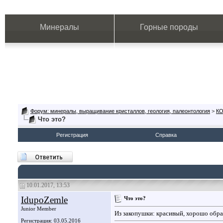
Минералы
Горные породы
Форум: минералы, выращивание кристаллов, геология, палеонтология
>
К
Что это?
Регистрация
Справка
10.01.2017, 13:53
IdupoZemle
Что это?
Junior Member
Из закопушки: красивый, хорошо обраб
Регистрация: 03.05.2016