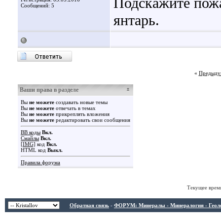
Подскажите пожа
Сообщений: 5
янтарь.
«
Предыду
Ваши права в разделе
Вы
не можете
создавать новые темы
Вы
не можете
отвечать в темах
Вы
не можете
прикреплять вложения
Вы
не можете
редактировать свои сообщения
BB коды
Вкл.
Смайлы
Вкл.
[IMG]
код
Вкл.
HTML код
Выкл.
Правила форума
Текущее врем
Обратная связь
-
ФОРУМ: Минералы - Минералогия - Геологи