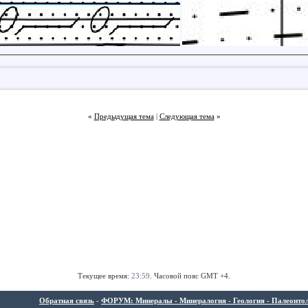
«
Предыдущая тема
|
Следующая тема
»
Текущее время:
23:59
. Часовой пояс GMT +4.
Обратная связь
-
ФОРУМ: Минералы - Минералогия - Геология - Палеонтолог