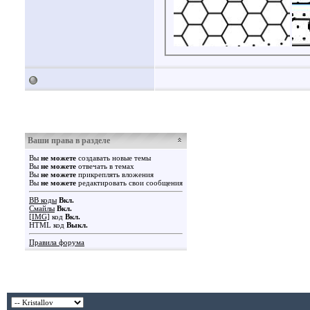
Ваши права в разделе
Вы
не можете
создавать новые темы
Вы
не можете
отвечать в темах
Вы
не можете
прикреплять вложения
Вы
не можете
редактировать свои сообщения
BB коды
Вкл.
Смайлы
Вкл.
[IMG]
код
Вкл.
HTML код
Выкл.
Правила форума