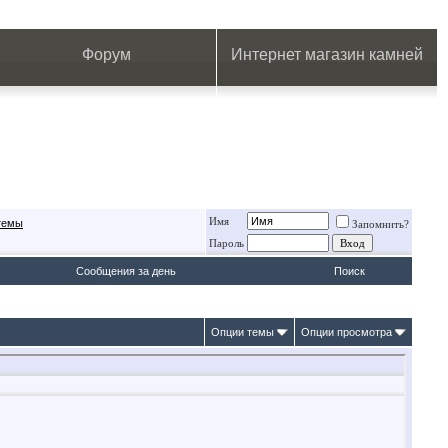
.
.
.
.
.
.
.
Форум
Интернет магазин камней
Имя
 темы
Запомнить?
Пароль
Сообщения за день
Поиск
Опции темы
Опции просмотра