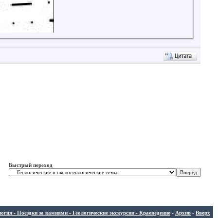
Быстрый переход
ия - Поездки за камнями - Геологические экскурсии - Краеведение
-
Архив
-
Вверх