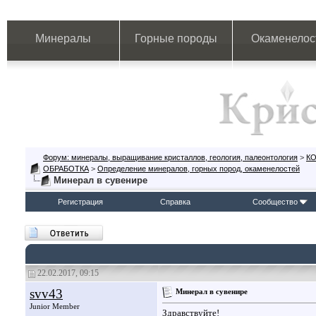
Минералы
Горные породы
Окаменелос
Форум: минералы, выращивание кристаллов, геология, палеонтология
>
К
ОБРАБОТКА
>
Определение минералов, горных пород, окаменелостей
Минерал в сувенире
Регистрация
Справка
Сообщество
22.02.2017, 09:15
svv43
Минерал в сувенире
Junior Member
Здравствуйте!