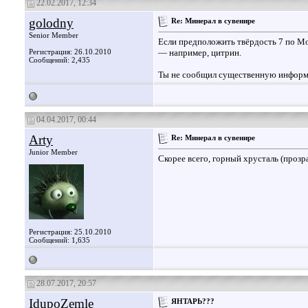
22.02.2017, 12:34
golodny
Re: Минерал в сувенире
Senior Member
Если предположить твёрдость 7 по Мо
Регистрация: 26.10.2010
— например, цитрин.
Сообщений: 2,435
Ты не сообщил существенную информа
04.04.2017, 00:44
Arty
Re: Минерал в сувенире
Junior Member
Скорее всего, горный хрусталь (прозр
Регистрация: 25.10.2010
Сообщений: 1,635
28.07.2017, 20:57
IdupoZemle
ЯНТАРЬ???