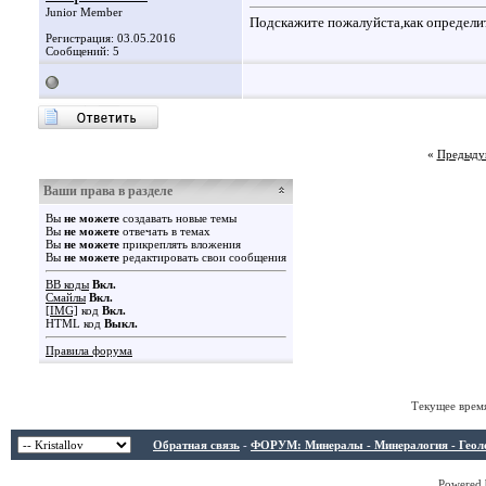
Junior Member
Подскажите пожалуйста,как определи
Регистрация: 03.05.2016
Сообщений: 5
«
Предыду
Ваши права в разделе
Вы
не можете
создавать новые темы
Вы
не можете
отвечать в темах
Вы
не можете
прикреплять вложения
Вы
не можете
редактировать свои сообщения
BB коды
Вкл.
Смайлы
Вкл.
[IMG]
код
Вкл.
HTML код
Выкл.
Правила форума
Текущее врем
Обратная связь
-
ФОРУМ: Минералы - Минералогия - Геологи
Powered b