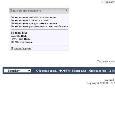
«
Предыду
Ваши права в разделе
Вы
не можете
создавать новые темы
Вы
не можете
отвечать в темах
Вы
не можете
прикреплять вложения
Вы
не можете
редактировать свои сообщения
BB коды
Вкл.
Смайлы
Вкл.
[IMG]
код
Вкл.
HTML код
Выкл.
Правила форума
Текущее врем
Обратная связь
-
ФОРУМ: Минералы - Минералогия - Геологи
Powered b
Copyright ©2000 - 2026