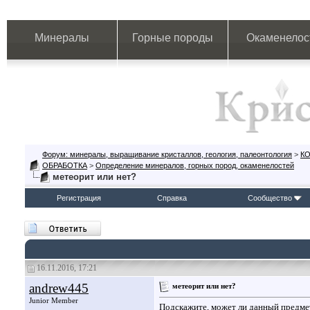
Минералы
Горные породы
Окаменелос
Форум: минералы, выращивание кристаллов, геология, палеонтология
>
К
ОБРАБОТКА
>
Определение минералов, горных пород, окаменелостей
метеорит или нет?
Регистрация
Справка
Сообщество
16.11.2016, 17:21
andrew445
метеорит или нет?
Junior Member
Подскажите, может ли данный предмет