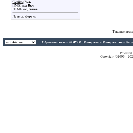
Смайлы
Вкл.
[IMG]
код
Вкл.
HTML код
Выкл.
Правила форума
Текущее врем
Обратная связь
-
ФОРУМ: Минералы - Минералогия - Геологи
Powered b
Copyright ©2000 - 2026