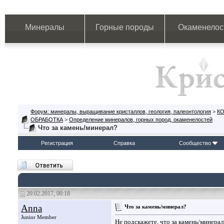
Минералы
Горные породы
Окаменелос
Форум: минералы, выращивание кристаллов, геология, палеонтология
>
К
ОБРАБОТКА
>
Определение минералов, горных пород, окаменелостей
Что за камень/минерал?
Регистрация
Справка
Сообщество
20.02.2017, 00:18
Anna
Что за камень/минерал?
Junior Member
Не подскажете, что за камень/минерал