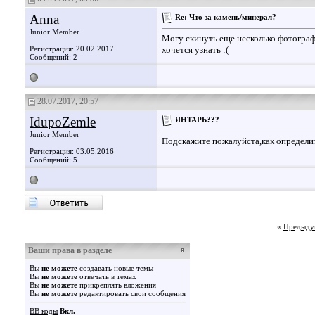
Anna
Re: Что за камень/минерал?
Junior Member
Могу скинуть еще несколько фотограф
Регистрация: 20.02.2017
хочется узнать :(
Сообщений: 2
28.07.2017, 20:57
IdupoZemle
ЯНТАРЬ???
Junior Member
Подскажите пожалуйста,как определи
Регистрация: 03.05.2016
Сообщений: 5
«
Предыду
Ваши права в разделе
Вы
не можете
создавать новые темы
Вы
не можете
отвечать в темах
Вы
не можете
прикреплять вложения
Вы
не можете
редактировать свои сообщения
BB коды
Вкл.