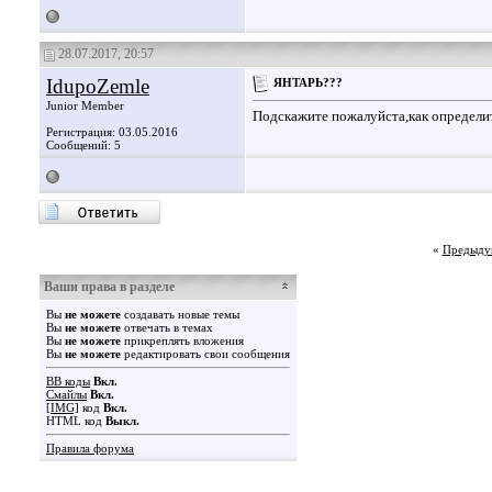
28.07.2017, 20:57
IdupoZemle
ЯНТАРЬ???
Junior Member
Подскажите пожалуйста,как определи
Регистрация: 03.05.2016
Сообщений: 5
«
Предыду
Ваши права в разделе
Вы
не можете
создавать новые темы
Вы
не можете
отвечать в темах
Вы
не можете
прикреплять вложения
Вы
не можете
редактировать свои сообщения
BB коды
Вкл.
Смайлы
Вкл.
[IMG]
код
Вкл.
HTML код
Выкл.
Правила форума