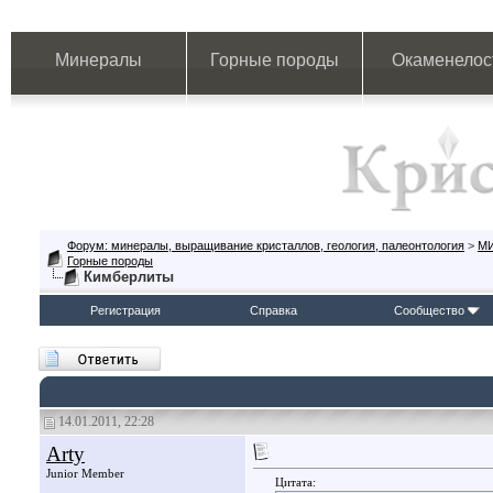
Минералы
Горные породы
Окаменелос
Форум: минералы, выращивание кристаллов, геология, палеонтология
>
М
Горные породы
Кимберлиты
Регистрация
Справка
Сообщество
14.01.2011, 22:28
Arty
Junior Member
Цитата: