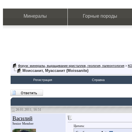
Минералы
Горные породы
Форум: минералы, выращивание кристаллов, геология, палеонтология
>
К
Моиссанит, Муассанит (Moissanite)
Регистрация
Справка
26.01.2011, 16:51
Василий
Senior Member
Цитата: