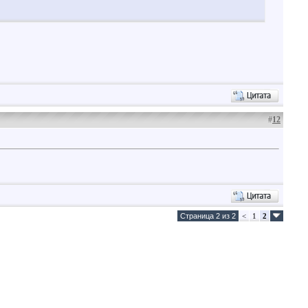
#
12
Страница 2 из 2
<
1
2