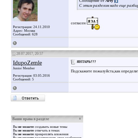
Сообщение от
Arty
С этим разделом надо еще разби
согласен
Регистрация: 24.11.2010
Адрес: Москва
Сообщений: 628
28.07.2017, 20:57
IdupoZemle
ЯНТАРЬ???
Junior Member
Подскажите пожалуйста,как определи
Регистрация: 03.05.2016
Сообщений: 5
Ваши права в разделе
Вы
не можете
создавать новые темы
Вы
не можете
отвечать в темах
Вы
не можете
прикреплять вложения
Вы
не можете
редактировать свои сообщения