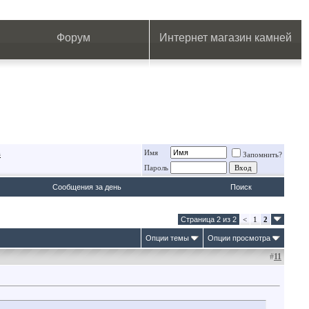
.
.
.
.
.
.
.
Форум
Интернет магазин камней
Имя
в
Запомнить?
Пароль
Сообщения за день
Поиск
Страница 2 из 2
<
1
2
Опции темы
Опции просмотра
#
11