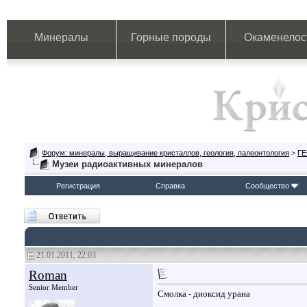
Минералы
Горные породы
Окаменелос
Форум: минералы, выращивание кристаллов, геология, палеонтология
>
Г
Музеи радиоактивных минералов
Регистрация
Справка
Сообщество
21.01.2011, 22:03
Roman
Senior Member
Смолка - диоксид урана