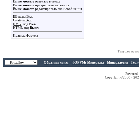
Вы
не можете
отвечать в темах
Вы
не можете
прикреплять вложения
Вы
не можете
редактировать свои сообщения
BB коды
Вкл.
Смайлы
Вкл.
[IMG]
код
Вкл.
HTML код
Выкл.
Правила форума
Текущее врем
Обратная связь
-
ФОРУМ: Минералы - Минералогия - Геологи
Powered b
Copyright ©2000 - 2026