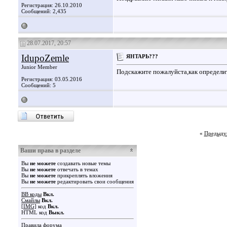
Регистрация: 26.10.2010
Сообщений: 2,435
28.07.2017, 20:57
IdupoZemle
ЯНТАРЬ???
Junior Member
Подскажите пожалуйста,как определи
Регистрация: 03.05.2016
Сообщений: 5
«
Предыду
Ваши права в разделе
Вы
не можете
создавать новые темы
Вы
не можете
отвечать в темах
Вы
не можете
прикреплять вложения
Вы
не можете
редактировать свои сообщения
BB коды
Вкл.
Смайлы
Вкл.
[IMG]
код
Вкл.
HTML код
Выкл.
Правила форума