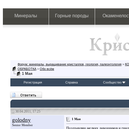
Минералы
Горные породы
Окаменелос
Форум: минералы, выращивание кристаллов, геология, палеонтология
>
К
ОБРАБОТКА
>
Обо всём
1 Мая
Регистрация
Справка
Сообщество
30.04.2011, 17:25
golodny
1 Мая
Senior Member
Поздравляю мелких лавочников и гни