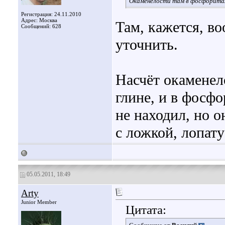
Окаменелости там в фосфоритах
Регистрация: 24.11.2010
Адрес: Москва
Там, кажется, в
Сообщений: 628
уточнить.
Насчёт окаменел
глине, и в фосф
не находил, но о
с ложкой, лопату
05.05.2011, 18:49
Arty
Junior Member
Цитата: