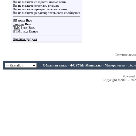
Вы
не можете
создавать новые темы
Вы
не можете
отвечать в темах
Вы
не можете
прикреплять вложения
Вы
не можете
редактировать свои сообщения
BB коды
Вкл.
Смайлы
Вкл.
[IMG]
код
Вкл.
HTML код
Выкл.
Правила форума
Текущее врем
Обратная связь
-
ФОРУМ: Минералы - Минералогия - Геологи
Powered b
Copyright ©2000 - 2026