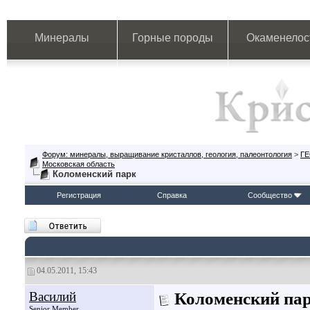
Минералы
Горные породы
Окаменелос
Форум: минералы, выращивание кристаллов, геология, палеонтология
>
Г
Московская область
Коломенский парк
Регистрация
Справка
Сообщество
04.05.2011, 15:43
Василий
Коломенский па
Senior Member