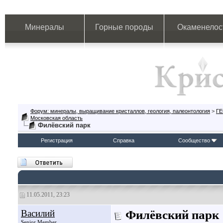
Минералы
Горные породы
Окаменелос
Форум: минералы, выращивание кристаллов, геология, палеонтология
>
Г
Московская область
Филёвский парк
Регистрация
Справка
Сообщество
11.05.2011, 23:23
Василий
Филёвский парк
Senior Member