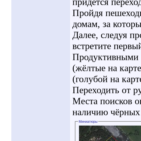
придётся перехо
Пройдя пешеходн
домам, за которы
Далее, следуя пр
встретите первы
Продуктивными с
(жёлтые на карт
(голубой на карт
Переходить от р
Места поисков о
наличию чёрных 
Миниатюры