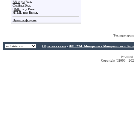
BB коды
Вкл.
Смайлы
Вкл.
[IMG]
код
Вкл.
HTML код
Выкл.
Правила форума
Текущее врем
Обратная связь
-
ФОРУМ: Минералы - Минералогия - Геологи
Powered b
Copyright ©2000 - 2026