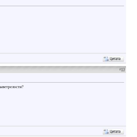
#
13
выветрелости?