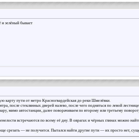
ё и зелёный бывает
ую карту пути от метро Красногвардейская до реки Шмелёвки.
нтра, после стеклянных дверей налево, после чего подняться по левой лестнице
вару, мимо автостанции, далее поворачиваем по второму или третьему поворот
енелости встречаются по всему её дну. В оврагах и чёрных глинах можно найт
роще срезать — не получится. Пытался найти другие пути — их просто нет, сущ