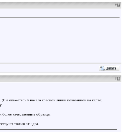
#
14
#
15
. (Вы окажетесь у начала красной линии показанной на карте).
у.
и более качественные образцы.
ествуют только эти два.