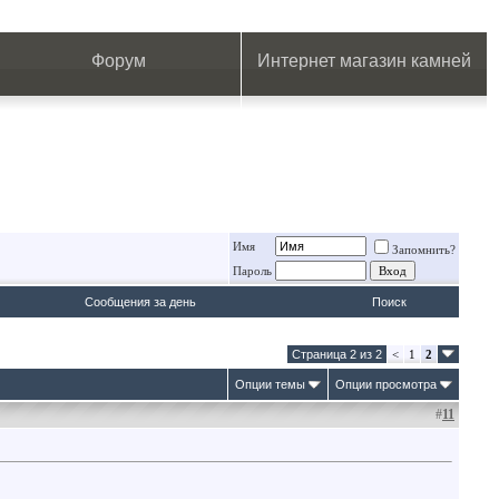
.
.
.
.
.
.
.
Форум
Интернет магазин камней
Имя
Запомнить?
Пароль
Сообщения за день
Поиск
Страница 2 из 2
<
1
2
Опции темы
Опции просмотра
#
11