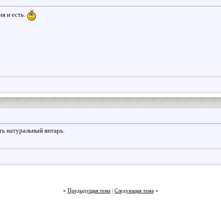
ия и есть.
ть натуральный янтарь.
«
Предыдущая тема
|
Следующая тема
»