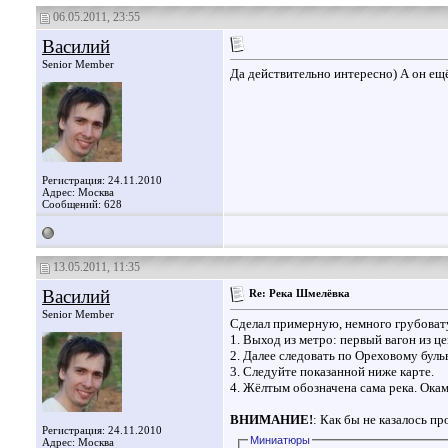
06.05.2011, 23:55
Василий
Senior Member
Да действительно интересно) А он ещ
Регистрация: 24.11.2010
Адрес: Москва
Сообщений: 628
13.05.2011, 11:35
Василий
Re: Река Шмелёвка
Senior Member
Сделал примерную, немного грубоват
1. Выход из метро: первый вагон из це
2. Далее следовать по Ореховому буль
3. Следуйте показанной ниже карте.
4. Жёлтым обозначена сама река. Окам
ВНИМАНИЕ!
: Как бы не казалось п
Регистрация: 24.11.2010
Миниатюры
Адрес: Москва