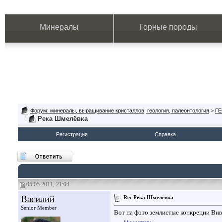
Минералы
Горные породы
Форум: минералы, выращивание кристаллов, геология, палеонтология
>
Г
Река Шмелёвка
Регистрация
Справка
05.05.2011, 21:04
Василий
Re: Река Шмелёвка
Senior Member
Вот на фото землистые конкреции Вив