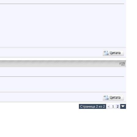
#
19
Страница 2 из 2
<
1
2