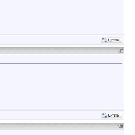
#
17
#
18