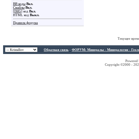
BB коды
Вкл.
Смайлы
Вкл.
[IMG]
код
Вкл.
HTML код
Выкл.
Правила форума
Текущее врем
Обратная связь
-
ФОРУМ: Минералы - Минералогия - Геологи
Powered b
Copyright ©2000 - 2026