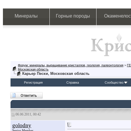
Минералы
Горные породы
Окаменелос
Форум: минералы, выращивание кристаллов, геология, палеонтология
>
Г
Московская область
Карьер Пески, Московская область
Регистрация
Справка
Сообщество
06.06.2011, 00:42
golodny
Senior Member