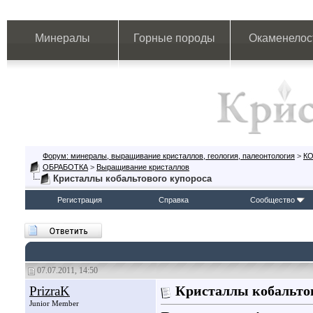
Минералы
Горные породы
Окаменелос
Форум: минералы, выращивание кристаллов, геология, палеонтология
>
К
ОБРАБОТКА
>
Выращивание кристаллов
Кристаллы кобальтового купороса
Регистрация
Справка
Сообщество
07.07.2011, 14:50
PrizraK
Кристаллы кобальто
Junior Member