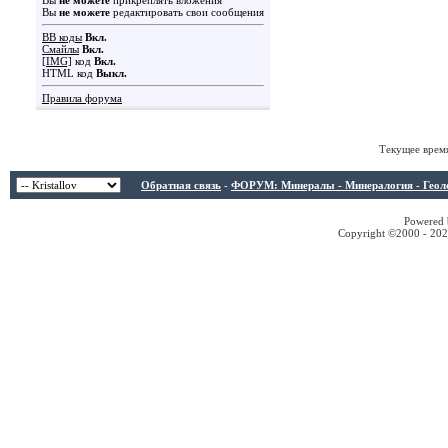
Вы
не можете
прикреплять вложения
Вы
не можете
редактировать свои сообщения
BB коды
Вкл.
Смайлы
Вкл.
[IMG]
код
Вкл.
HTML код
Выкл.
Правила форума
Текущее врем
Обратная связь
-
ФОРУМ: Минералы - Минералогия - Геологи
Powered b
Copyright ©2000 - 2026