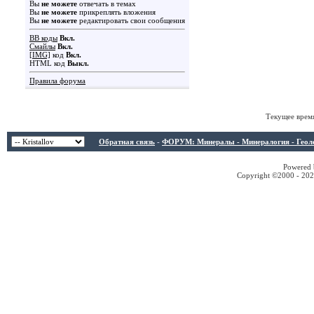
Вы
не можете
отвечать в темах
Вы
не можете
прикреплять вложения
Вы
не можете
редактировать свои сообщения
BB коды
Вкл.
Смайлы
Вкл.
[IMG]
код
Вкл.
HTML код
Выкл.
Правила форума
Текущее врем
Обратная связь
-
ФОРУМ: Минералы - Минералогия - Геологи
Powered b
Copyright ©2000 - 2026