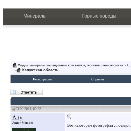
Минералы
Горные породы
Форум: минералы, выращивание кристаллов, геология, палеонтология
>
Г
Калужская область
Регистрация
Справка
03.09.2011, 00:22
Arty
Junior Member
Вот некоторые фотографии с поездки 