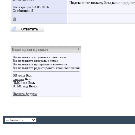
Подскажите пожалуйста,как определи
Регистрация: 03.05.2016
Сообщений: 5
Ваши права в разделе
Вы
не можете
создавать новые темы
Вы
не можете
отвечать в темах
Вы
не можете
прикреплять вложения
Вы
не можете
редактировать свои сообщения
BB коды
Вкл.
Смайлы
Вкл.
[IMG]
код
Вкл.
HTML код
Выкл.
Правила форума