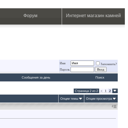
.
.
.
.
.
.
.
Форум
Интернет магазин камней
Имя
Запомнить?
Пароль
Сообщения за день
Поиск
Страница 2 из 2
<
1
2
Опции темы
Опции просмотра
#
11