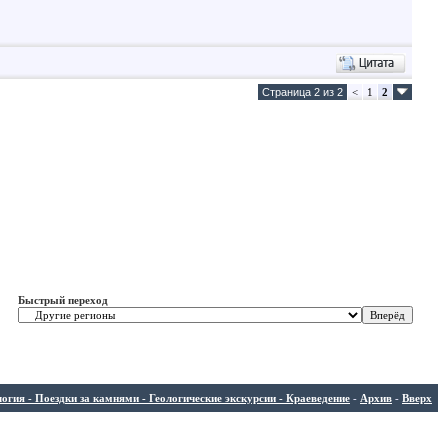
Страница 2 из 2
<
1
2
Быстрый переход
ия - Поездки за камнями - Геологические экскурсии - Краеведение
-
Архив
-
Вверх