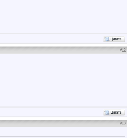
#
12
#
13