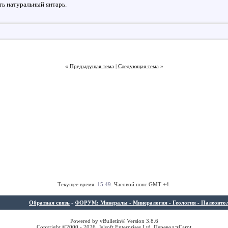
ть натуральный янтарь.
«
Предыдущая тема
|
Следующая тема
»
Текущее время:
15:49
. Часовой пояс GMT +4.
Обратная связь
-
ФОРУМ: Минералы - Минералогия - Геология - Палеонтолог
Powered by vBulletin® Version 3.8.6
Copyright ©2000 - 2026, Jelsoft Enterprises Ltd. Перевод:
z
Carot