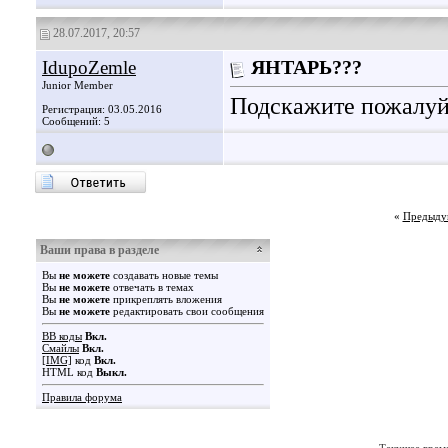
28.07.2017, 20:57
IdupoZemle
ЯНТАРЬ???
Junior Member
Подскажите пожалуйс
Регистрация: 03.05.2016
Сообщений: 5
«
Предыду
Ваши права в разделе
Вы
не можете
создавать новые темы
Вы
не можете
отвечать в темах
Вы
не можете
прикреплять вложения
Вы
не можете
редактировать свои сообщения
BB коды
Вкл.
Смайлы
Вкл.
[IMG]
код
Вкл.
HTML код
Выкл.
Правила форума