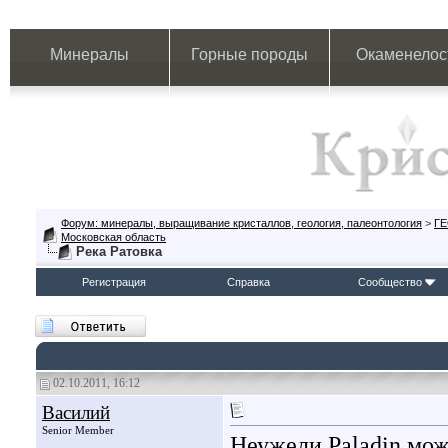
Минералы
Горные породы
Окаменелос
Форум: минералы, выращивание кристаллов, геология, палеонтология
>
Г
Московская область
Река Ратовка
Регистрация
Справка
Сообщество
02.10.2011, 16:12
Василий
Senior Member
Неужели Paladin мож