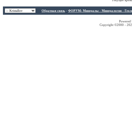
Текущее врем
Обратная связь
-
ФОРУМ: Минералы - Минералогия - Геологи
Powered b
Copyright ©2000 - 2026