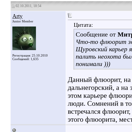
02.10.2011, 18:54
Arty
Junior Member
Цитата:
Сообщение от
Мит
Что-то флюорит здо
Щуровский карьер я
палить неохота было
Регистрация: 25.10.2010
Сообщений: 1,635
понимали )))
Данный флюорит, на 
дальнегорский, а на 
этом карьере флюори
люди. Сомнений в то
встречался флюорит,
этого флюорита, мес