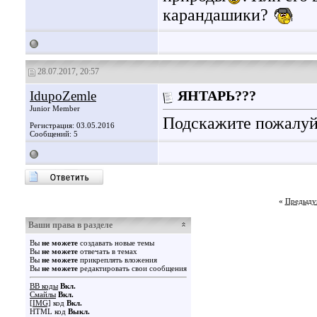
карандашики?
28.07.2017, 20:57
IdupoZemle
ЯНТАРЬ???
Junior Member
Подскажите пожалуйс
Регистрация: 03.05.2016
Сообщений: 5
«
Предыду
Ваши права в разделе
Вы
не можете
создавать новые темы
Вы
не можете
отвечать в темах
Вы
не можете
прикреплять вложения
Вы
не можете
редактировать свои сообщения
BB коды
Вкл.
Смайлы
Вкл.
[IMG]
код
Вкл.
HTML код
Выкл.