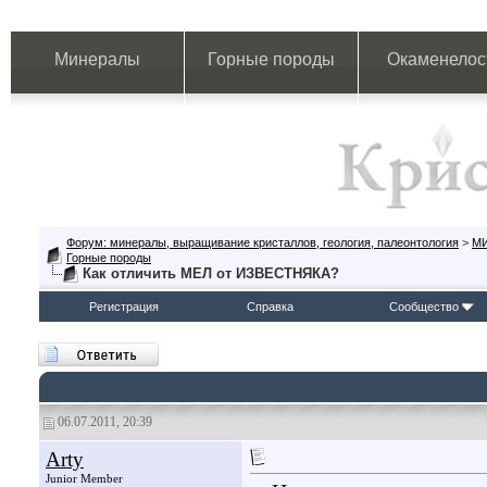
Минералы
Горные породы
Окаменелос
Форум: минералы, выращивание кристаллов, геология, палеонтология
>
М
Горные породы
Как отличить МЕЛ от ИЗВЕСТНЯКА?
Регистрация
Справка
Сообщество
06.07.2011, 20:39
Arty
Junior Member