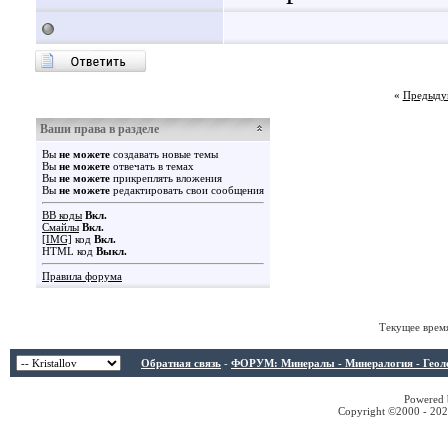
«
Предыду
Ваши права в разделе
Вы
не можете
создавать новые темы
Вы
не можете
отвечать в темах
Вы
не можете
прикреплять вложения
Вы
не можете
редактировать свои сообщения
BB коды
Вкл.
Смайлы
Вкл.
[IMG]
код
Вкл.
HTML код
Выкл.
Правила форума
Текущее врем
Обратная связь
-
ФОРУМ: Минералы - Минералогия - Геологи
Powered b
Copyright ©2000 - 2026