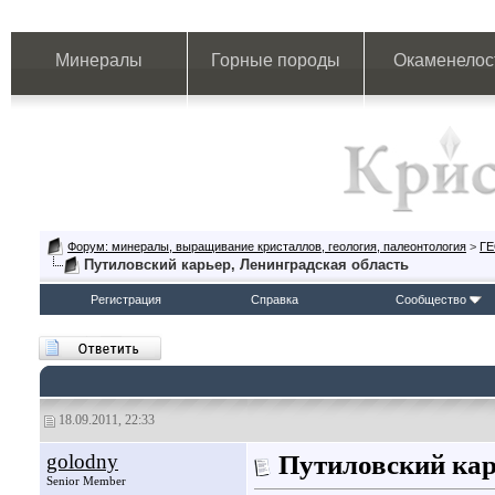
Минералы
Горные породы
Окаменелос
Форум: минералы, выращивание кристаллов, геология, палеонтология
>
Г
Путиловский карьер, Ленинградская область
Регистрация
Справка
Сообщество
18.09.2011, 22:33
golodny
Путиловский ка
Senior Member