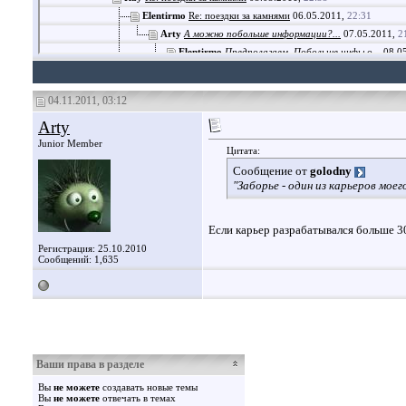
Elentirmo
Re: поездки за камнями
06.05.2011,
22:31
Arty
А можно побольше информации?...
07.05.2011,
2
Elentirmo
Предполагаем. Побольше инфы о...
08.0
Arty
Что есть МКА?
08.05.2011,
15:59
golodny
МКА – Москомархитектура. Или..
04.11.2011, 03:12
Василий
Итак поездка в Еганово и...
0
Arty
Arty
:az: Поздравляю с удачными..
Arty
Предлагаю в субботу 21 м
Junior Member
Цитата:
Arty
http://www.geo-rus.ru/m
Сообщение от
golodny
Василий
Я поеду в До
"Заборье - один из карьеров моего
Arty
Отлично, зна
Arty
Про Домодед
Если карьер разрабатывался больше 30
Василий
Как 
Регистрация: 25.10.2010
Arty
А за
Сообщений: 1,635
Arty
С
A
Ваши права в разделе
Вы
не можете
создавать новые темы
Вы
не можете
отвечать в темах