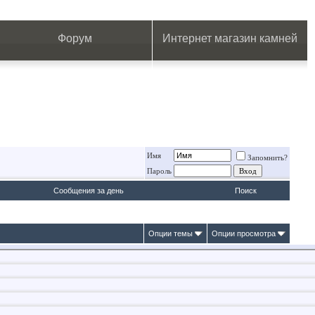
.
.
.
.
.
.
.
Форум
Интернет магазин камней
Имя
Запомнить?
Пароль
Сообщения за день
Поиск
Опции темы
Опции просмотра