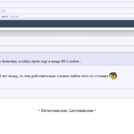
1:25
5.2011,
00:38
.
09.05.2011,
08:44
9.05.2011,
23:46
.
11.05.2011,
01:13
ая...
17.05.2011,
20:27
esta.ht...
17.05.2011,
20:55
модедово, только...
17.05.2011,
23:18
 детства, я ездил туда еще в конце 80-х годов...
чит надо как...
18.05.2011,
14:58
овский карьер там...
18.05.2011,
14:59
 лет назад, то там действительно сложно найти чего-то стоящее
тогда туда попасть? Я...
18.05.2011,
15:08
чем до аэропорта? Нужно...
18.05.2011,
19:31
 ходу не удалось на карте...
18.05.2011,
20:36
rty
Помоему, это действительно то...
18.05.2011,
20:43
Василий
А может сделаем так, ты ведь...
18.05.2011,
22:10
Arty
Да, я на машине поеду:bs:...
18.05.2011,
23:23
«
Предыдущая тема
|
Следующая тема
»
Василий
Отлично, думаю это намного...
18.05.2011,
23:39
Василий
Ну и сразу вопросы к Arty:...
19.05.2011,
00:10
Arty
1. Лопату я на всякий случай...
19.05.2011,
00:18
Arty
Да, подберем конечно:bs: Щас...
19.05.2011,
17:25