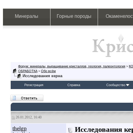
Минералы
Горные породы
Окаменелос
Форум: минералы, выращивание кристаллов, геология, палеонтология
>
К
ОБРАБОТКА
>
Обо всём
Исследования керна
Регистрация
Справка
Сообщество
26.01.2012, 16:40
thelgp
Исследования ке