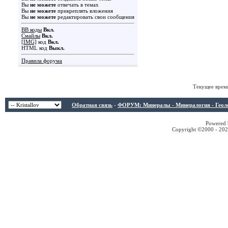
Вы
не можете
отвечать в темах
Вы
не можете
прикреплять вложения
Вы
не можете
редактировать свои сообщения
BB коды
Вкл.
Смайлы
Вкл.
[IMG]
код
Вкл.
HTML код
Выкл.
Правила форума
Текущее врем
Обратная связь
-
ФОРУМ: Минералы - Минералогия - Геологи
Powered b
Copyright ©2000 - 2026