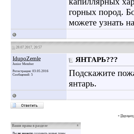
капиллярных ха
горных пород. 
можете узнать на
28.07.2017, 20:57
IdupoZemle
ЯНТАРЬ???
Junior Member
Подскажите пожа
Регистрация: 03.05.2016
Сообщений: 5
янтарь.
«
Предыду
Ваши права в разделе
Вы
не можете
создавать новые темы