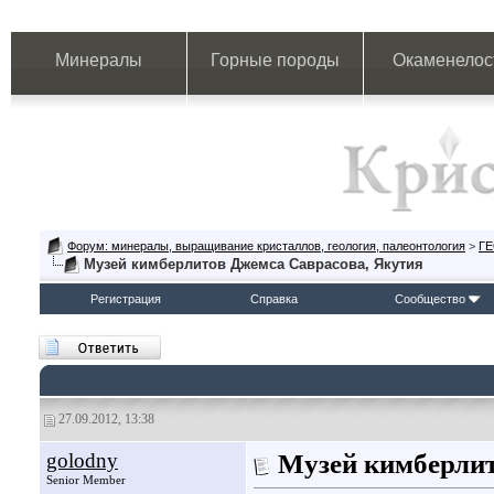
Минералы
Горные породы
Окаменелос
Форум: минералы, выращивание кристаллов, геология, палеонтология
>
Г
Музей кимберлитов Джемса Саврасова, Якутия
Регистрация
Справка
Сообщество
27.09.2012, 13:38
golodny
Музей кимберлит
Senior Member