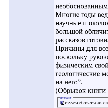
необоснованным
Многие годы вед
научные и около
большой обличит
рассказов готови
Причины для воз
поскольку руков
физическим свой
геологические мо
на него”.
(Обрывок книги
Вложения
Р”Р¶РµРјСЃ РЎР°РІСЂР°СЃРѕРІ_Р“Рѕ