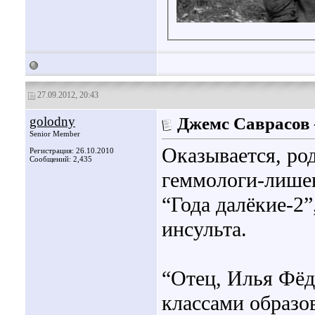
27.09.2012, 20:43
golodny
Джемс Саврасов
Senior Member
Оказывается, ро
Регистрация: 26.10.2010
Сообщений: 2,435
геммологи-лише
“Года далёкие-2”
инсульта.
“Отец, Илья Фёдо
классами образов