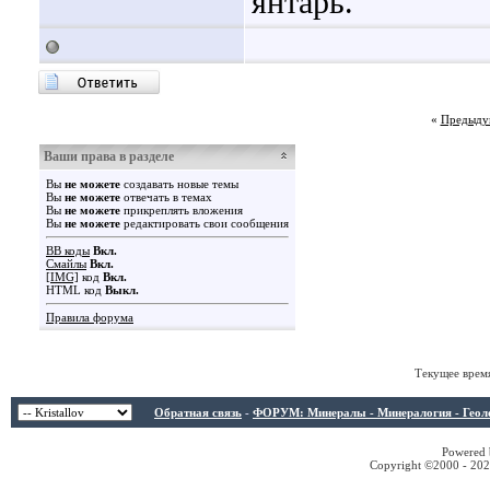
янтарь.
«
Предыду
Ваши права в разделе
Вы
не можете
создавать новые темы
Вы
не можете
отвечать в темах
Вы
не можете
прикреплять вложения
Вы
не можете
редактировать свои сообщения
BB коды
Вкл.
Смайлы
Вкл.
[IMG]
код
Вкл.
HTML код
Выкл.
Правила форума
Текущее врем
Обратная связь
-
ФОРУМ: Минералы - Минералогия - Геологи
Powered b
Copyright ©2000 - 2026