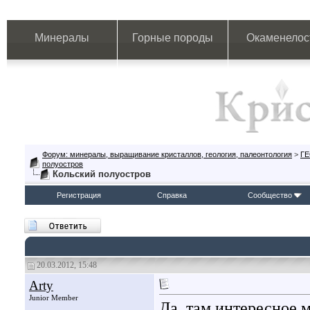
Минералы
Горные породы
Окаменелос
Форум: минералы, выращивание кристаллов, геология, палеонтология
>
Г
полуостров
Кольский полуостров
Регистрация
Справка
Сообщество
20.03.2012, 15:48
Arty
Junior Member
Да, там интересное 