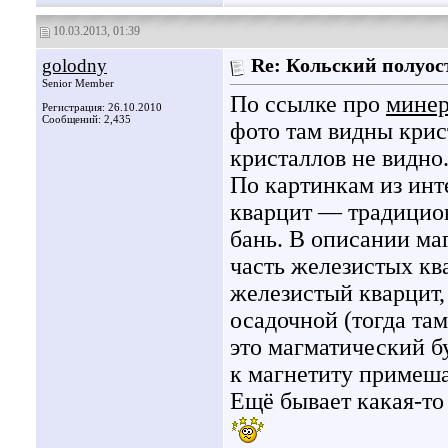
10.03.2013, 01:39
golodny
Re: Кольский полуос
Senior Member
По ссылке про
минер
Регистрация: 26.10.2010
Сообщений: 2,435
фото там видны крис
кристаллов не видно
По картинкам из инт
кварцит — традицион
бань. В описании маг
часть железистых кв
железистый кварцит,
осадочной (тогда та
это магматический б
к магнетиту примеш
Ещё бывает какая-то