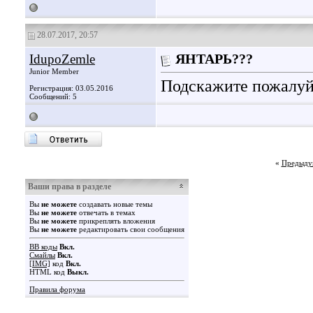
28.07.2017, 20:57
IdupoZemle
ЯНТАРЬ???
Junior Member
Подскажите пожалуйс
Регистрация: 03.05.2016
Сообщений: 5
«
Предыду
Ваши права в разделе
Вы
не можете
создавать новые темы
Вы
не можете
отвечать в темах
Вы
не можете
прикреплять вложения
Вы
не можете
редактировать свои сообщения
BB коды
Вкл.
Смайлы
Вкл.
[IMG]
код
Вкл.
HTML код
Выкл.
Правила форума